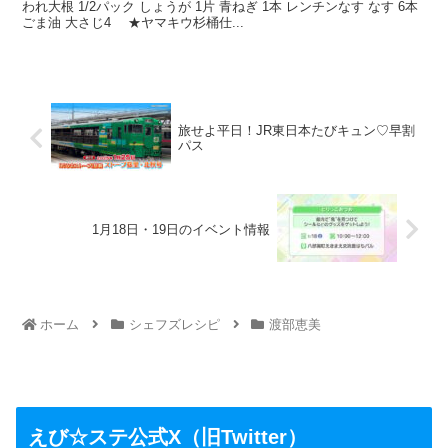
われ大根 1/2パック しょうが 1片 青ねぎ 1本 レンチンなす なす 6本
ごま油 大さじ4 ★ヤマキウ杉桶仕...
旅せよ平日！JR東日本たびキュン♡早割
パス
1月18日・19日のイベント情報
ホーム
シェフズレシピ
渡部恵美
えび☆ステ公式X（旧Twitter）