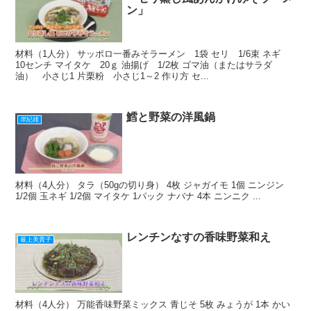
ン」
材料（1人分） サッポロ一番みそラーメン 1袋 セリ 1/6束 ネギ
10センチ マイタケ 20ｇ 油揚げ 1/2枚 ゴマ油（またはサラダ
油） 小さじ1 片栗粉 小さじ1～2 作り方 セ...
鱈と野菜の洋風鍋
岸紀雄
材料（4人分） タラ（50gの切り身） 4枚 ジャガイモ 1個 ニンジン
1/2個 玉ネギ 1/2個 マイタケ 1パック ナバナ 4本 ニンニク ...
レンチンなすの香味野菜和え
最上美貴子
材料（4人分） 万能香味野菜ミックス 青じそ 5枚 みょうが 1本 かい