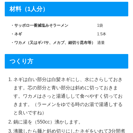
材料（1人分）
サッポロ一番減塩みそラーメン
1袋
ネギ
1.5本
ワカメ（又はギバサ、メカブ、細切り昆布等）
適量
つくり方
ネギは白い部分は白髪ネギにし、水にさらしておき
ます。芯の部分と青い部分は斜めに切っておきま
す。ワカメはさっと湯通しして食べやすく切ってお
きます。（ラーメンをゆでる時のお湯で湯通しする
と良いですね）
鍋に湯を（550cc）沸かします。
沸騰したら麺と斜め切りにしたネギをいれて3分間煮