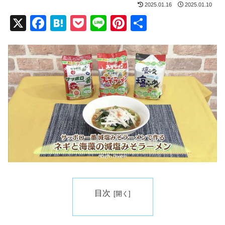
2025.01.16
2025.01.10
X
F
H
P
Li
Pi
共
a
at
o
n
nt
有
c
e
ck
e
er
e
n
et
e
b
a
st
o
o
k
目次