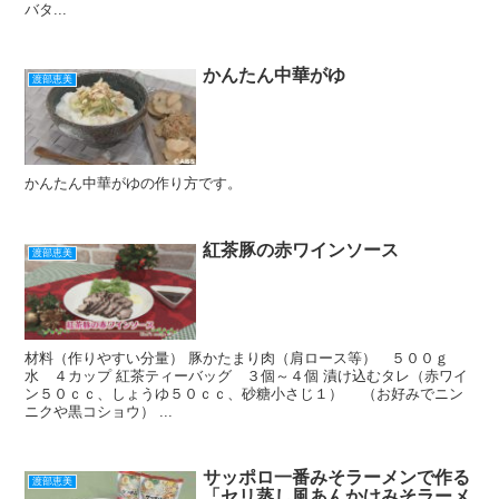
バタ...
かんたん中華がゆ
渡部恵美
かんたん中華がゆの作り方です。
紅茶豚の赤ワインソース
渡部恵美
材料（作りやすい分量） 豚かたまり肉（肩ロース等） ５００ｇ
水 ４カップ 紅茶ティーバッグ ３個～４個 漬け込むタレ（赤ワイ
ン５０ｃｃ、しょうゆ５０ｃｃ、砂糖小さじ１） （お好みでニン
ニクや黒コショウ） ...
サッポロ一番みそラーメンで作る
渡部恵美
「セリ蒸し風あんかけみそラーメ