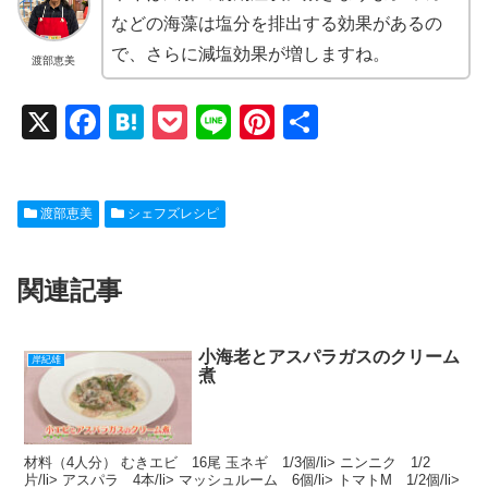
などの海藻は塩分を排出する効果があるの
で、さらに減塩効果が増しますね。
渡部恵美
X
F
H
P
Li
Pi
共
a
at
o
n
nt
有
c
e
ck
e
er
渡部恵美
シェフズレシピ
e
n
et
e
b
a
st
関連記事
o
o
k
小海老とアスパラガスのクリーム
岸紀雄
煮
材料（4人分） むきエビ 16尾 玉ネギ 1/3個/li> ニンニク 1/2
片/li> アスパラ 4本/li> マッシュルーム 6個/li> トマトM 1/2個/li>