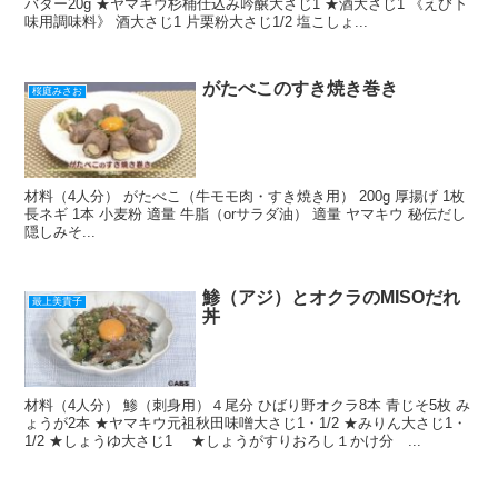
バター20g ★ヤマキウ杉桶仕込み吟醸大さじ1 ★酒大さじ1 《えび下
味用調味料》 酒大さじ1 片栗粉大さじ1/2 塩こしょ...
がたべこのすき焼き巻き
桜庭みさお
材料（4人分） がたべこ（牛モモ肉・すき焼き用） 200g 厚揚げ 1枚
長ネギ 1本 小麦粉 適量 牛脂（orサラダ油） 適量 ヤマキウ 秘伝だし
隠しみそ...
鯵（アジ）とオクラのMISOだれ
最上美貴子
丼
材料（4人分） 鯵（刺身用）４尾分 ひばり野オクラ8本 青じそ5枚 み
ょうが2本 ★ヤマキウ元祖秋田味噌大さじ1・1/2 ★みりん大さじ1・
1/2 ★しょうゆ大さじ1 ★しょうがすりおろし１かけ分 ...