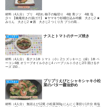
材料（4人分） ブリ 4切れ 柚子の輪切り 4枚 青ジソ 4枚 塩
少々 【幽庵焼きの漬け汁】 ★ヤマキウ杉桶仕込み吟醸 大さじ2 ★
みりん 大さじ2 ★酒 大さじ2 つくり方 ブリの両...
ナスとトマトのチーズ焼き
最上美貴子
材料（4人分） 長ナス1本 トマト（小）2コ ズッキーニ（緑）1本 ベ
ーコン4枚 オリーブオイル小さじ4 ハーブソルト小さじ2/3 溶けるチ
ーズ 150...
プリプリえびとシャキシャキ小松
最上美貴子
菜のバター醬油炒め
材料（4人分） 無頭えび12尾 小松菜300g にんにく薄切り1片分 有塩