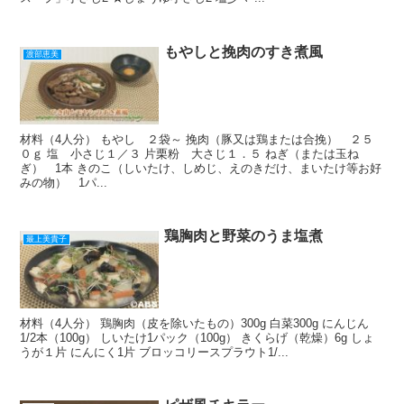
もやしと挽肉のすき煮風
渡部恵美
材料（4人分） もやし ２袋～ 挽肉（豚又は鶏または合挽） ２５
０ｇ 塩 小さじ１／３ 片栗粉 大さじ１．５ ねぎ（または玉ね
ぎ） 1本 きのこ（しいたけ、しめじ、えのきだけ、まいたけ等お好
みの物） 1パ...
鶏胸肉と野菜のうま塩煮
最上美貴子
材料（4人分） 鶏胸肉（皮を除いたもの）300g 白菜300g にんじん
1/2本（100g） しいたけ1パック（100g） きくらげ（乾燥）6g しょ
うが１片 にんにく1片 ブロッコリースプラウト1/...