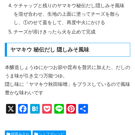
ケチャップと残りのヤマキウ秘伝だし隠しみそ風味
を混ぜ合わせ、生地の上面に塗ってチーズを散ら
し、①のせて蓋をして、再度中火にかける
チーズが溶けきったら火を止めて完成
ヤマキウ 秘伝だし 隠しみそ風味
本醸造しょうゆにかつお節や昆布を贅沢に加えた、だしの
うま味が引き立つ万能つゆ。
隠し味に「ヤマキウ秋田味噌」をプラスしているので風味
豊かな味わいです
X
F
H
P
Li
Pi
共
a
at
o
n
nt
有
c
e
ck
e
er
桜庭みさお
シェフズレシピ