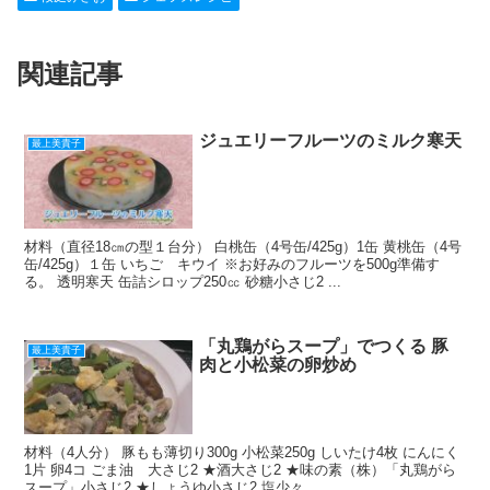
e
n
et
e
b
a
st
関連記事
o
o
k
ジュエリーフルーツのミルク寒天
最上美貴子
材料（直径18㎝の型１台分） 白桃缶（4号缶/425g）1缶 黄桃缶（4号
缶/425g）１缶 いちご キウイ ※お好みのフルーツを500g準備す
る。 透明寒天 缶詰シロップ250㏄ 砂糖小さじ2 ...
「丸鶏がらスープ」でつくる 豚
最上美貴子
肉と小松菜の卵炒め
材料（4人分） 豚もも薄切り300g 小松菜250g しいたけ4枚 にんにく
1片 卵4コ ごま油 大さじ2 ★酒大さじ2 ★味の素（株）「丸鶏がら
スープ」小さじ2 ★しょうゆ小さじ2 塩少々 ...