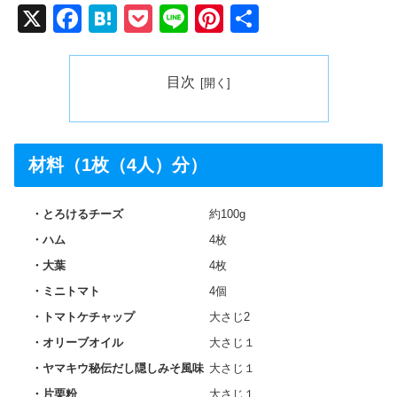
X
F
H
P
Li
Pi
共
a
at
o
n
nt
有
c
e
ck
e
er
目次
e
n
et
e
b
a
st
o
材料（1枚（4人）分）
o
k
とろけるチーズ
約100g
ハム
4枚
大葉
4枚
ミニトマト
4個
トマトケチャップ
大さじ2
オリーブオイル
大さじ１
ヤマキウ秘伝だし隠しみそ風味
大さじ１
片栗粉
大さじ１