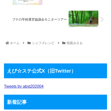
ブナの学校運営協議会モニターツアー
ホーム
シェフズレシピ
桜庭みさお
えび☆ステ公式X（旧Twitter）
Tweets by abst202004
新着記事