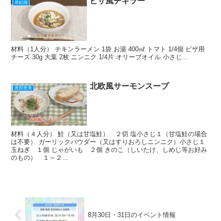
ピザ風チキラー
岸紀雄
材料（1人分） チキンラーメン 1袋 お湯 400㎖ トマト 1/4個 ピザ用
チーズ 30g 大葉 2枚 ニンニク 1/4片 オリーブオイル 小さじ...
北欧風サーモンスープ
渡部恵美
材料（４人分） 鮭（又は甘塩鮭） ２切 塩小さじ１（甘塩鮭の場合
は不要） ガーリックパウダー（又はすりおろしニンニク）小さじ１
玉ねぎ １個 じゃがいも ２個 きのこ（しいたけ、しめじ等お好み
のもの） １～２...
8月30日・31日のイベント情報