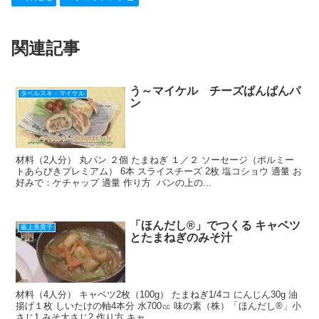
e
n
et
e
b
a
st
関連記事
o
o
k
う～マイケル チーズぱんぱんパ
タベルスキ・マイケル
ン
材料（2人分） 丸パン ２個 たまねぎ １／２ ソーセージ（ポルミー
トあらびきプレミアム） 6本 スライスチーズ 2枚 塩コショウ 適量 お
好みで：ケチャップ 適量 作り方 パンの上の...
「ほんだし®」でつくる キャベツ
最上美貴子
とたまねぎのみそ汁
材料（4人分） キャベツ2枚（100g） たまねぎ1/4コ にんじん30g 油
揚げ１枚 しいたけの軸4本分 水700㏄ 味の素（株）「ほんだし®」小
さじ1 みそ大さじ2 作り方 キャ...