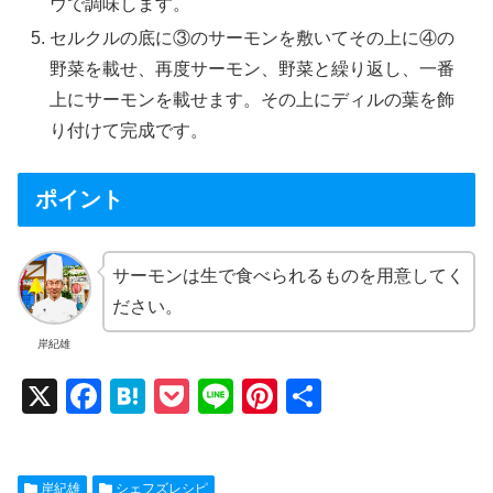
ウで調味します。
セルクルの底に③のサーモンを敷いてその上に④の
野菜を載せ、再度サーモン、野菜と繰り返し、一番
上にサーモンを載せます。その上にディルの葉を飾
り付けて完成です。
ポイント
サーモンは生で食べられるものを用意してく
ださい。
岸紀雄
X
F
H
P
Li
Pi
共
a
at
o
n
nt
有
c
e
ck
e
er
岸紀雄
シェフズレシピ