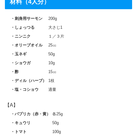
材料（4人分）
刺身用サーモン
200g
しょっつる
大さじ1
ニンニク
１／３片
オリーブオイル
25㏄
玉ネギ
50g
ショウガ
10g
酢
15㏄
ディル（ハーブ）
1枝
塩・コショウ
適量
【A】
パプリカ（赤・黄）
各25g
キュウリ
50g
トマト
100g