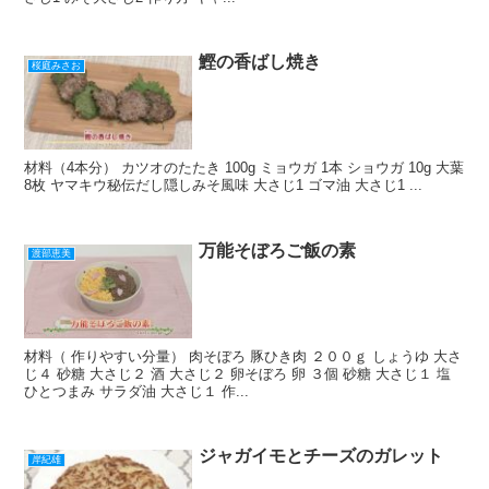
鰹の香ばし焼き
桜庭みさお
材料（4本分） カツオのたたき 100g ミョウガ 1本 ショウガ 10g 大葉
8枚 ヤマキウ秘伝だし隠しみそ風味 大さじ1 ゴマ油 大さじ1 ...
万能そぼろご飯の素
渡部恵美
材料（ 作りやすい分量） 肉そぼろ 豚ひき肉 ２００ｇ しょうゆ 大さ
じ４ 砂糖 大さじ２ 酒 大さじ２ 卵そぼろ 卵 ３個 砂糖 大さじ１ 塩
ひとつまみ サラダ油 大さじ１ 作...
ジャガイモとチーズのガレット
岸紀雄