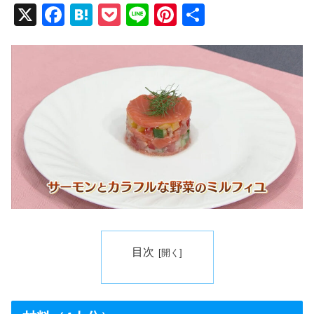
X
F
H
P
Li
Pi
共
a
at
o
n
nt
有
c
e
ck
e
er
e
n
et
e
b
a
st
o
o
k
目次