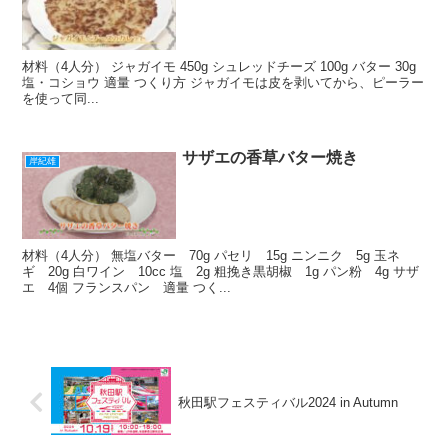
材料（4人分） ジャガイモ 450g シュレッドチーズ 100g バター 30g
塩・コショウ 適量 つくり方 ジャガイモは皮を剥いてから、ピーラー
を使って同...
サザエの香草バター焼き
岸紀雄
材料（4人分） 無塩バター 70g パセリ 15g ニンニク 5g 玉ネ
ギ 20g 白ワイン 10cc 塩 2g 粗挽き黒胡椒 1g パン粉 4g サザ
エ 4個 フランスパン 適量 つく...
秋田駅フェスティバル2024 in Autumn