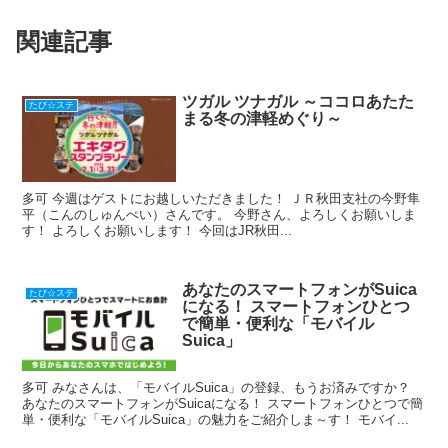
b
a
st
関連記事
o
o
k
ツガル ツナガル ～ココロあたた
たび☆ステ
まる冬の津軽めぐり～
多可 今週はゲストにお越しいただきました！ ＪＲ秋田支社の今野隼
平（こんのしゅんぺい）さんです。 今野さん、よろしくお願いしま
す！ よろしくお願いします！ 今回はJR秋田...
あなたのスマートフォンがSuica
たび☆ステ
になる！ スマートフォンひとつ
で簡単・便利な「モバイル
Suica」
多可 みなさんは、「モバイルSuica」の登録、もうお済みですか？
あなたのスマートフォンがSuicaになる！ スマートフォンひとつで簡
単・便利な「モバイルSuica」の魅力をご紹介しま～す！ モバイ...