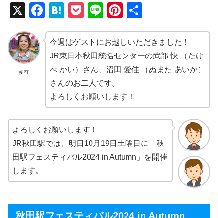
X
F
H
P
Li
Pi
共
a
at
o
n
nt
有
c
e
ck
e
er
今週はゲストにお越しいただきました！
e
n
et
e
JR東日本秋田統括センターの武部 快 （たけ
b
a
st
べ かい）さん、沼田 愛佳 （ぬまた あいか）
多可
さんのお二人です。
o
よろしくお願いします！
o
k
よろしくお願いします！
JR秋田駅では、明日10月19日土曜日に「秋
田駅フェスティバル2024 in Autumn」を開催
します。
秋田駅フェスティバル2024 in Autumn