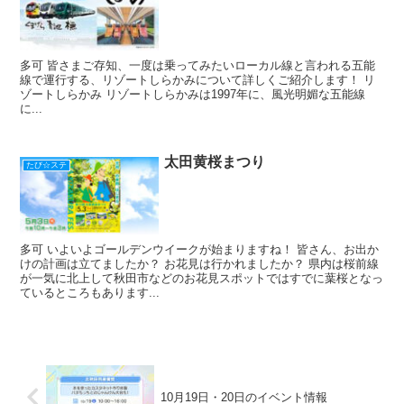
多可 皆さまご存知、一度は乗ってみたいローカル線と言われる五能
線で運行する、リゾートしらかみについて詳しくご紹介します！ リ
ゾートしらかみ リゾートしらかみは1997年に、風光明媚な五能線
に...
太田黄桜まつり
たび☆ステ
多可 いよいよゴールデンウイークが始まりますね！ 皆さん、お出か
けの計画は立てましたか？ お花見は行かれましたか？ 県内は桜前線
が一気に北上して秋田市などのお花見スポットではすでに葉桜となっ
ているところもあります...
10月19日・20日のイベント情報