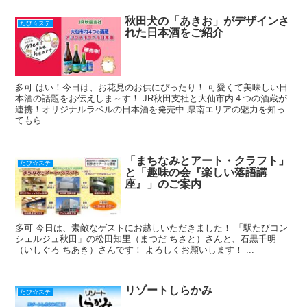
秋田犬の「あきお」がデザインさ
たび☆ステ
れた日本酒をご紹介
多可 はい！今日は、お花見のお供にぴったり！ 可愛くて美味しい日
本酒の話題をお伝えしま～す！ JR秋田支社と大仙市内４つの酒蔵が
連携！オリジナルラベルの日本酒を発売中 県南エリアの魅力を知っ
てもら...
「まちなみとアート・クラフト」
たび☆ステ
と「趣味の会『楽しい落語講
座』」のご案内
多可 今日は、素敵なゲストにお越しいただきました！ 「駅たびコン
シェルジュ秋田」の松田知里（まつだ ちさと）さんと、石黒千明
（いしぐろ ちあき）さんです！ よろしくお願いします！ ...
リゾートしらかみ
たび☆ステ