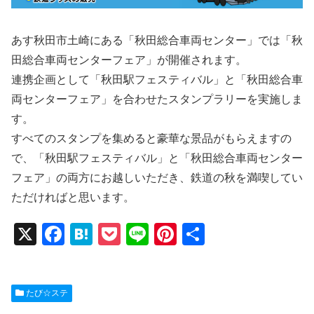
あす秋田市土崎にある「秋田総合車両センター」では「秋
田総合車両センターフェア」が開催されます。
連携企画として「秋田駅フェスティバル」と「秋田総合車
両センターフェア」を合わせたスタンプラリーを実施しま
す。
すべてのスタンプを集めると豪華な景品がもらえますの
で、「秋田駅フェスティバル」と「秋田総合車両センター
フェア」の両方にお越しいただき、鉄道の秋を満喫してい
ただければと思います。
X
F
H
P
Li
Pi
共
a
at
o
n
nt
有
c
e
ck
e
er
たび☆ステ
e
n
et
e