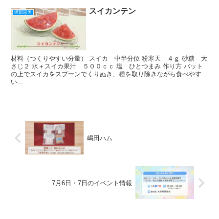
スイカンテン
渡部恵美
材料（つくりやすい分量） スイカ 中半分位 粉寒天 ４ｇ 砂糖 大
さじ２ 水＋スイカ果汁 ５００ｃｃ 塩 ひとつまみ 作り方 バット
の上でスイカをスプーンでくりぬき、種を取り除きながら食べやす
い...
嶋田ハム
7月6日・7日のイベント情報