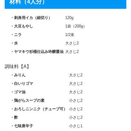
材料（4人分）
刺身用イカ（細切り）
120g
大豆もやし
1袋（200g）
ニラ
1/2束
水
大さじ2
ヤマキウ杉桶仕込み吟醸醤油
大さじ2
調味料【A】
みりん
大さじ2
白いりゴマ
大さじ2
ゴマ油
大さじ2
鶏がらスープの素
小さじ2
おろしニンニク（チューブ可）
小さじ2
酢
小さじ2
七味唐辛子
小さじ1