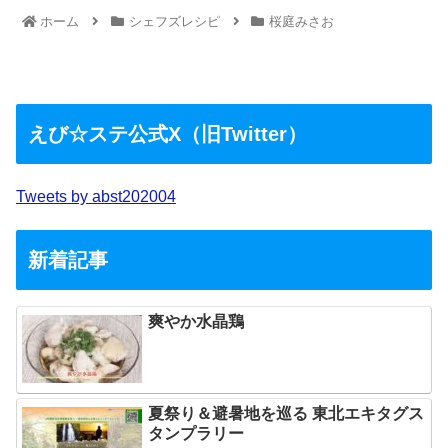
ホーム
シェフズレシピ
桜庭みさお
えび☆ステ公式X（旧Twitter）
Tweets by abst202004
新着記事
爽やか水晶鶏
夏祭り＆避暑地を巡る 東北エキタグス
タンプラリー