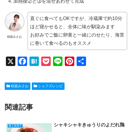
加熱後②と③を混ぜあわせて完成
直ぐに食べてもOKですが、冷蔵庫で約10分
ほど寝かせると、全体に味が馴染みます
お好みでご飯に卵黄と一緒にのせたり、海苔
桜庭みさお
に巻いて食べるのもオススメ
X
F
H
P
Li
Pi
共
a
at
o
n
nt
有
c
e
ck
e
er
桜庭みさお
シェフズレシピ
e
n
et
e
b
a
st
関連記事
o
o
k
シャキシャキきゅうりのよだれ鶏
最上美貴子