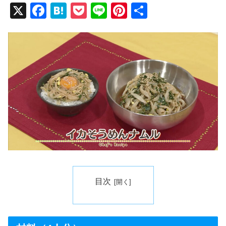
X
F
H
P
Li
Pi
共
a
at
o
n
nt
有
c
e
ck
e
er
e
n
et
e
b
a
st
o
o
k
目次