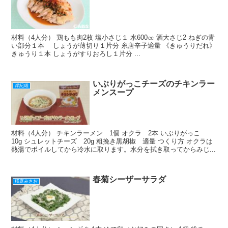
材料（4人分） 鶏もも肉2枚 塩小さじ１ 水600㏄ 酒大さじ2 ねぎの青
い部分１本 しょうが薄切り１片分 糸唐辛子適量 《きゅうりだれ》
きゅうり１本 しょうがすりおろし１片分 ...
いぶりがっこチーズのチキンラー
岸紀雄
メンスープ
材料（4人分） チキンラーメン 1個 オクラ 2本 いぶりがっこ
10g シュレットチーズ 20g 粗挽き黒胡椒 適量 つくり方 オクラは
熱湯でボイルしてから冷水に取ります。水分を拭き取ってからみじ...
春菊シーザーサラダ
桜庭みさお