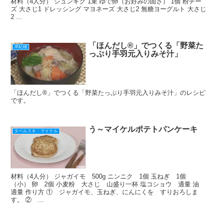
材料（4人分） シュンギク 1束 ゆで卵（お好みの固さ） 1個 粉チー
ズ 大さじ1 ドレッシング マヨネーズ 大さじ2 無糖ヨーグルト 大さじ
2 ...
「ほんだし®」でつくる「野菜た
岸紀雄
っぷり手羽元入りみそ汁」
「ほんだし®」でつくる「野菜たっぷり手羽元入りみそ汁」のレシピ
です。
う～マイケルポテトパンケーキ
タベルスキ・マイケル
材料（4人分） ジャガイモ 500g ニンニク 1個 玉ねぎ 1個
（小） 卵 2個 小麦粉 大さじ 山盛り一杯 塩コショウ 適量 油
適量 作り方 ① ジャガイモ、玉ねぎ、にんにくを すりおろしま
す。 ② ...