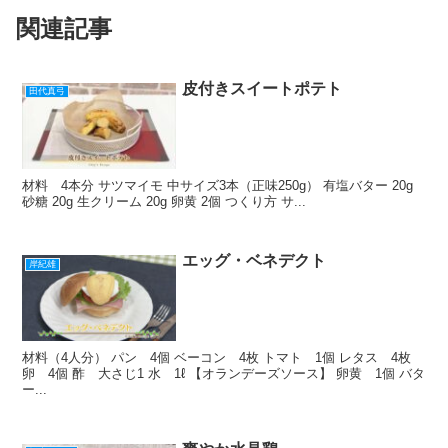
b
a
st
関連記事
o
o
k
皮付きスイートポテト
田代真弓
材料 4本分 サツマイモ 中サイズ3本（正味250g） 有塩バター 20g
砂糖 20g 生クリーム 20g 卵黄 2個 つくり方 サ...
エッグ・ベネデクト
岸紀雄
材料（4人分） パン 4個 ベーコン 4枚 トマト 1個 レタス 4枚
卵 4個 酢 大さじ1 水 1ℓ 【オランデーズソース】 卵黄 1個 バタ
ー...