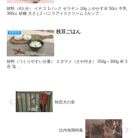
材料（4人分） イチゴ 1パック ゼラチン 10g ふやかす水 50cc 牛乳
300cc 砂糖 大さじ2 バニラアイスクリーム 1カップ ...
枝豆ごはん
渡部恵美
材料（つくりやすい分量） エダマメ（さや付き） 250g～300g 米 3
合 塩 ...
秋田犬の里
比内地鶏特集