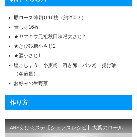
豚ロース薄切り16枚（約250ｇ）
青じそ16枚
★ヤマキウ元祖秋田味噌大さじ2
★きび砂糖小さじ2
★酒小さじ1
塩こしょう 小麦粉 溶き卵 パン粉 揚げ油
（各適量）
お好みの生野菜
作り方
ABSえび☆ステ【シェフズレシピ】大葉のロールＭＩＳＯカツｂｙ最上美貴子