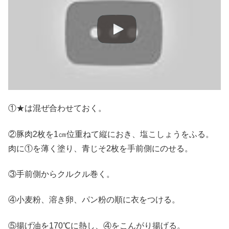
①★は混ぜ合わせておく。
②豚肉2枚を1㎝位重ねて縦におき、塩こしょうをふる。
肉に①を薄く塗り、青じそ2枚を手前側にのせる。
③手前側からクルクル巻く。
④小麦粉、溶き卵、パン粉の順に衣をつける。
⑤揚げ油を170℃に熱し、④をこんがり揚げる。