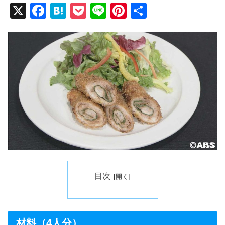
X
F
H
P
Li
Pi
共
a
at
o
n
nt
有
c
e
ck
e
er
e
n
et
e
b
a
st
o
o
k
目次
材料（4人分）