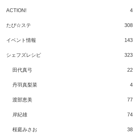
ACTION!
4
たび☆ステ
308
イベント情報
143
シェフズレシピ
323
田代真弓
22
丹羽真梨菜
4
渡部恵美
77
岸紀雄
74
桜庭みさお
38