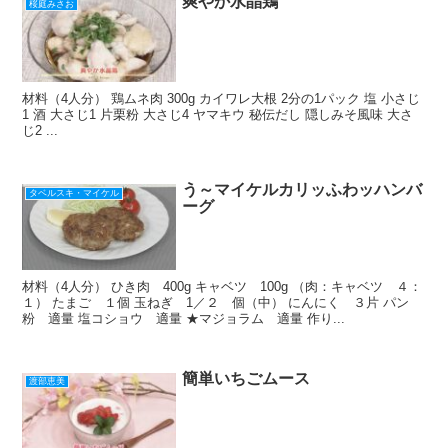
爽やか水晶鶏
桜庭みさお
材料（4人分） 鶏ムネ肉 300g カイワレ大根 2分の1パック 塩 小さじ
1 酒 大さじ1 片栗粉 大さじ4 ヤマキウ 秘伝だし 隠しみそ風味 大さ
じ2 ...
う～マイケルカリッふわッハンバ
タベルスキ・マイケル
ーグ
材料（4人分） ひき肉 400g キャベツ 100g （肉：キャベツ ４：
１） たまご １個 玉ねぎ 1／２ 個（中） にんにく ３片 パン
粉 適量 塩コショウ 適量 ★マジョラム 適量 作り...
簡単いちごムース
渡部恵美