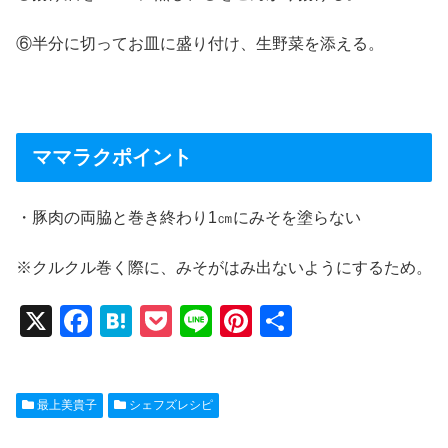
⑥半分に切ってお皿に盛り付け、生野菜を添える。
ママラクポイント
・豚肉の両脇と巻き終わり1㎝にみそを塗らない
※クルクル巻く際に、みそがはみ出ないようにするため。
X
F
H
P
Li
Pi
共
a
at
o
n
nt
有
c
e
ck
e
er
最上美貴子
シェフズレシピ
e
n
et
e