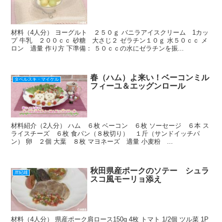
材料（4人分） ヨーグルト ２５０ｇ バニラアイスクリーム 1カッ
プ 牛乳 ２００ｃｃ 砂糖 大さじ２ ゼラチン１０ｇ 水５０ｃｃ メ
ロン 適量 作り方 下準備： ５０ｃｃの水にゼラチンを振...
春（ハム）よ来い！ベーコンミル
タベルスキ・マイケル
フィーユ＆エッグンロール
材料紹介（2人分） ハム ６枚 ベーコン ６枚 ソーセージ ６本 ス
ライスチーズ ６枚 食パン（８枚切り） １斤（サンドイッチパ
ン） 卵 ２個 大葉 ８枚 マヨネーズ 適量 小麦粉 ...
秋田県産ポークのソテー シュラ
岸紀雄
スコ風モーリョ添え
材料（4人分） 県産ポーク肩ロース150g 4枚 トマト 1/2個 ツル菜 1P