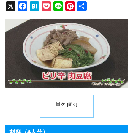
X
F
H
P
Li
Pi
共
a
at
o
n
nt
有
c
e
ck
e
er
e
n
et
e
b
a
st
o
o
k
目次
材料（4人分）