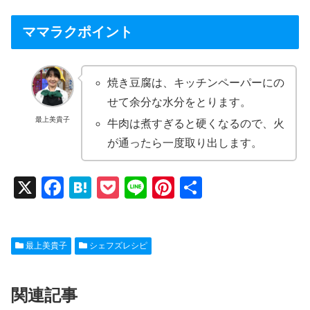
ママラクポイント
焼き豆腐は、キッチンペーパーにの
せて余分な水分をとります。
最上美貴子
牛肉は煮すぎると硬くなるので、火
が通ったら一度取り出します。
X
F
H
P
Li
Pi
共
a
at
o
n
nt
有
c
e
ck
e
er
最上美貴子
シェフズレシピ
e
n
et
e
b
a
st
関連記事
o