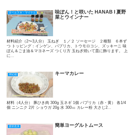
o
k
味ぽん！と咲いた HANAB I 夏野
タベルスキ・マイケル
菜とウインナー
材料紹介（2〜3人分） 玉ねぎ １／２ ソーセージ ２種類 ６本ず
つ トッピング：インゲン、パプリカ、トウモロコシ、ズッキーニ 味
ぽん＆ごま油＆マヨネーズ つくり方 玉ねぎ焼いて皿に飾ります。 上
に...
キーマカレー
岸紀雄
材料（4人分） 豚ひき肉 300g 玉ネギ 1個 パプリカ（赤・黄） 各1/4
個 ニンニク 2片 ショウガ 20g 水 300㏄ カレー粉 大さじ2...
簡単ヨーグルトムース
渡部恵美