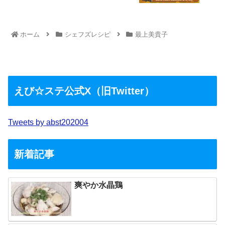
ホーム
シェフズレシピ
最上美貴子
えび☆ステ公式X（旧Twitter）
Tweets by abst202004
新着記事
爽やか水晶鶏