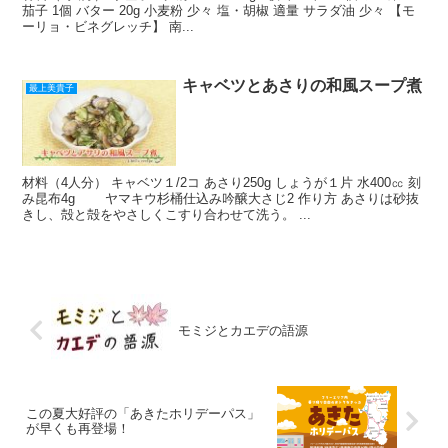
茄子 1個 バター 20g 小麦粉 少々 塩・胡椒 適量 サラダ油 少々 【モ
ーリョ・ビネグレッチ】 南...
キャベツとあさりの和風スープ煮
最上美貴子
材料（4人分） キャベツ１/2コ あさり250g しょうが１片 水400㏄ 刻
み昆布4g ヤマキウ杉桶仕込み吟醸大さじ2 作り方 あさりは砂抜
きし、殻と殻をやさしくこすり合わせて洗う。 ...
モミジとカエデの語源
この夏大好評の「あきたホリデーパス」
が早くも再登場！