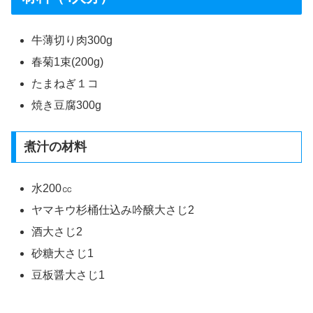
牛薄切り肉300g
春菊1束(200g)
たまねぎ１コ
焼き豆腐300g
煮汁の材料
水200㏄
ヤマキウ杉桶仕込み吟醸大さじ2
酒大さじ2
砂糖大さじ1
豆板醤大さじ1