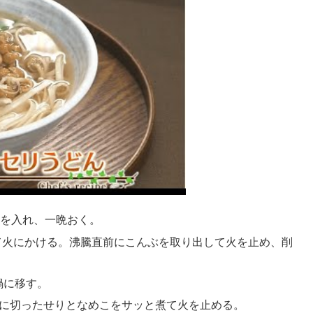
けを入れ、一晩おく。
て火にかける。沸騰直前にこんぶを取り出して火を止め、削
鍋に移す。
幅に切ったせりとなめこをサッと煮て火を止める。