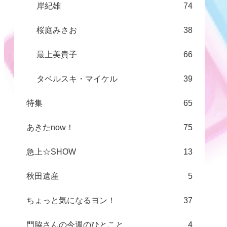
岸紀雄
74
桜庭みさお
38
最上美貴子
66
タベルスキ・マイケル
39
特集
65
あきたnow！
75
急上☆SHOW
13
秋田遺産
5
ちょっと気になるヨン！
37
門脇さんの今週のひとこと
4