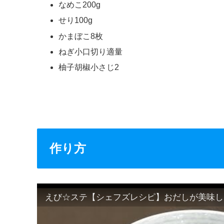
なめこ200g
せり100g
かまぼこ8枚
ねぎ小口切り適量
柚子胡椒小さじ2
作り方
えび☆ステ【シェフズレシピ】おだしが美味しい