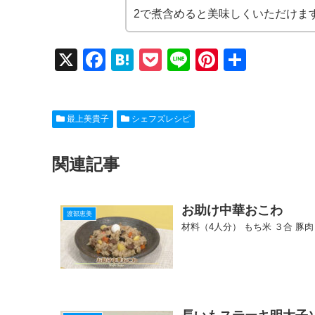
2で煮含めると美味しくいただけま
X
F
H
P
Li
Pi
共
a
at
o
n
nt
有
c
e
ck
e
er
最上美貴子
シェフズレシピ
e
n
et
e
b
a
st
関連記事
o
o
お助け中華おこわ
k
渡部恵美
材料（4人分） もち米 ３合 豚