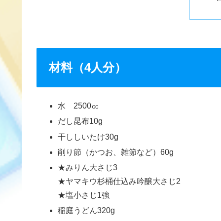
材料（4人分）
水 2500㏄
だし昆布10g
干ししいたけ30g
削り節（かつお、雑節など）60g
★みりん大さじ3
★ヤマキウ杉桶仕込み吟醸大さじ2
★塩小さじ1強
稲庭うどん320g