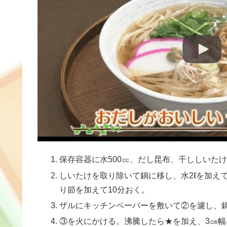
保存容器に水500㏄、だし昆布、干ししいた
しいたけを取り除いて鍋に移し、水2ℓを加え
り節を加えて10分おく。
ザルにキッチンペーパーを敷いて②を濾し、
③を火にかける。沸騰したら★を加え、3㎝