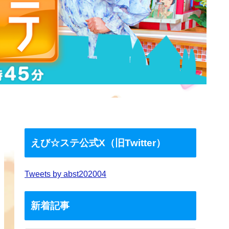
えび☆ステ公式X（旧Twitter）
Tweets by abst202004
新着記事