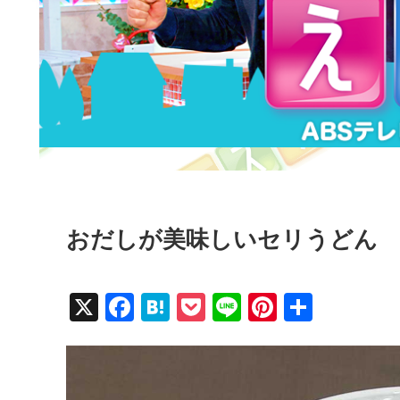
おだしが美味しいセリうどん
X
F
H
P
Li
Pi
共
a
at
o
n
nt
有
c
e
ck
e
er
e
n
et
e