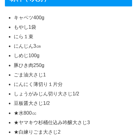
キャベツ400g
もやし1袋
にら１束
にんじん3㎝
しめじ100g
豚ひき肉250g
ごま油大さじ1
にんにく薄切り１片分
しょうがみじん切り大さじ1/2
豆板醤大さじ1/2
★水800㏄
★ヤマキウ杉桶仕込み吟醸大さじ3
★白練りごま大さじ2