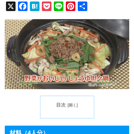
X
F
H
P
Li
Pi
共
a
at
o
n
nt
有
c
e
ck
e
er
e
n
et
e
b
a
st
o
o
k
目次
材料（4人分）