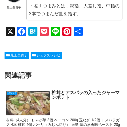
・塩１つまみとは…親指、人差し指、中指の
最上美貴子
3本でつまんだ量を指す。
X
F
H
P
Li
Pi
共
a
at
o
n
nt
有
c
e
ck
e
er
最上美貴子
シェフズレシピ
e
n
et
e
b
a
st
関連記事
o
o
k
椎茸とアスパラの入ったジャーマ
岸紀雄
ンポテト
材料（4人分） じゃが芋 3個 ベーコン 200g 玉ねぎ 1/2個 アスパラガ
ス 4本 椎茸 4個 パセリ（みじん切り） 適量 味の素香味ペースト 20g