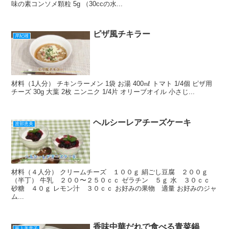
味の素コンソメ顆粒 5g （30ccの水...
ピザ風チキラー
岸紀雄
材料（1人分） チキンラーメン 1袋 お湯 400㎖ トマト 1/4個 ピザ用
チーズ 30g 大葉 2枚 ニンニク 1/4片 オリーブオイル 小さじ...
ヘルシーレアチーズケーキ
渡部恵美
材料（４人分） クリームチーズ １００ｇ 絹ごし豆腐 ２００ｇ
（半丁） 牛乳 ２００〜２５０ｃｃ ゼラチン ５ｇ 水 ３０ｃｃ
砂糖 ４０ｇ レモン汁 ３０ｃｃ お好みの果物 適量 お好みのジャ
ム...
香味中華だれで食べる青菜鍋
最上美貴子