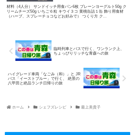
材料（4人分） サンドイッチ用食パン6枚 プレーンヨーグルト50g ク
リームチーズ50g いちご６粒 キウイ３コ 黄桃缶詰１缶 飾り用食材
（ハーブ、スプレーチョコなどお好みで） つくり方 ク...
臨時列車とバスで行く、ワンランク上、
ちょっぴりリッチな青森への旅
ハイグレード車両「なごみ（和）」と JR
バス「イーストブルー」で行く、 絶景の
八甲田と絶品ランチ日帰りの旅
ホーム
シェフズレシピ
最上美貴子