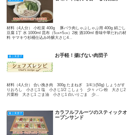
材料（4人分） 小松菜 400g 豚バラ肉しゃぶしゃぶ用 400g 絹ごし
豆腐 1丁 水 1000ml 昆布（5㎝×5㎝）2枚 酒100ml 香味中華だれの材
料 ヤマキウ杉桶仕込み吟醸大さじ4...
お手軽！揚げない肉団子
最上美貴子
材料（4人分） 合い挽き肉 300g たまねぎ 1/4コ(50g) しょうがす
りおろし 小さじ1 塩 小さじ1/2 こしょう 少々 パン粉 大さじ2
片栗粉 大さじ1 ごま油 小さじ1 白いりごま 少...
カラフルフルーツのスティックオ
最上美貴子
ープンサンド