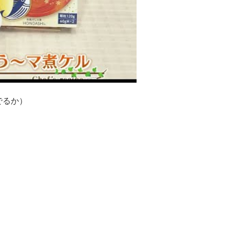
でるか）
。