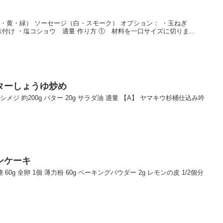
赤・黄・緑） ソーセージ（白・スモーク） オプション： ・玉ねぎ
味付け ・塩コショウ 適量 作り方 ① 材料を一口サイズに切りま...
ターしょうゆ炒め
 シメジ 約200g バター 20g サラダ油 適量 【A】 ヤマキウ杉桶仕込み吟
ンケーキ
 60g 全卵 1個 薄力粉 60g ベーキングパウダー 2g レモンの皮 1/2個分