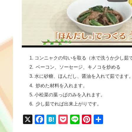
コンニャクの匂いを取る（水で洗うか少し茹
ベーコン、ソーセージ、キノコを炒める
水に砂糖、ほんだし、醤油を入れて茹でます
炒めた材料を入れます。
小松菜の葉っぱのみを入れます。
少し茹でれば出来上がりです。
X
F
H
P
Li
Pi
共
a
at
o
n
nt
有