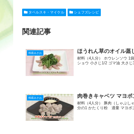
c
e
ck
e
er
タベルスキ・マイケル
シェフズレシピ
e
n
et
e
b
a
st
関連記事
o
o
ほうれん草のオイル蒸
k
桜庭みさお
材料（4人分） ホウレンソウ 1
ショウ 小さじ1/2 ゴマ油 大さじ
肉巻きキャベツ マヨポ
桜庭みさお
材料（4人分） 豚肉（しゃぶしゃ
分の1 かたくり粉 適量 マヨポン