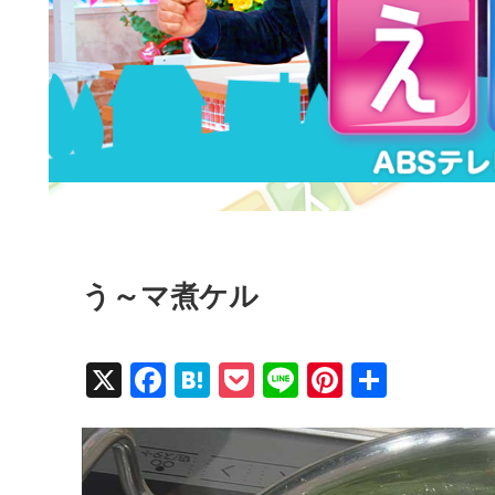
う～マ煮ケル
X
F
H
P
Li
Pi
共
a
at
o
n
nt
有
c
e
ck
e
er
e
n
et
e