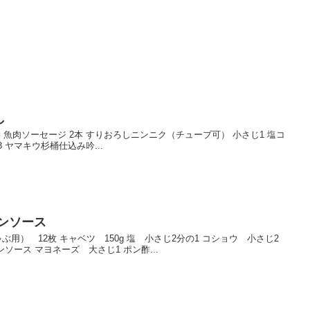
し
袋 魚肉ソーセージ 2本 すりおろしニンニク（チューブ可） 小さじ1 塩コ
3 ヤマキウ杉桶仕込み吟...
ンソース
ぶ用） 12枚 キャベツ 150g 塩 小さじ2分の1 コショウ 小さじ2
ソース マヨネーズ 大さじ1 ポン酢...