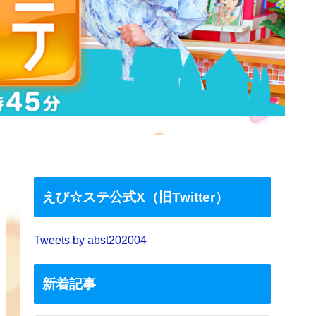
えび☆ステ公式X（旧Twitter）
Tweets by abst202004
新着記事