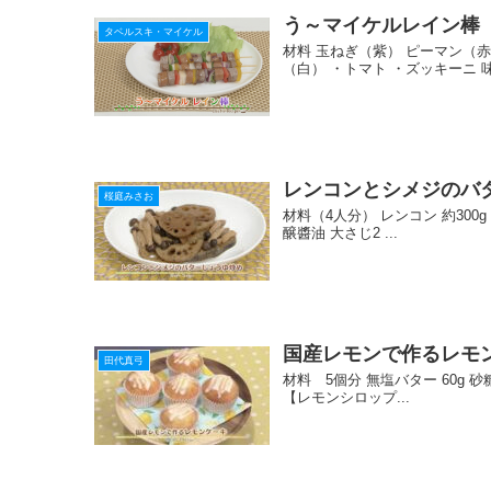
う～マイケルレイン棒
タベルスキ・マイケル
材料 玉ねぎ（紫） ピーマン（
（白） ・トマト ・ズッキーニ 
レンコンとシメジのバ
桜庭みさお
材料（4人分） レンコン 約300g
醸醬油 大さじ2 ...
国産レモンで作るレモ
田代真弓
材料 5個分 無塩バター 60g 砂糖
【レモンシロップ...