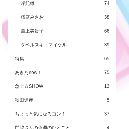
岸紀雄
74
桜庭みさお
38
最上美貴子
66
タベルスキ・マイケル
39
特集
65
あきたnow！
75
急上☆SHOW
13
秋田遺産
5
ちょっと気になるヨン！
37
門脇さんの今週のひとこと
4