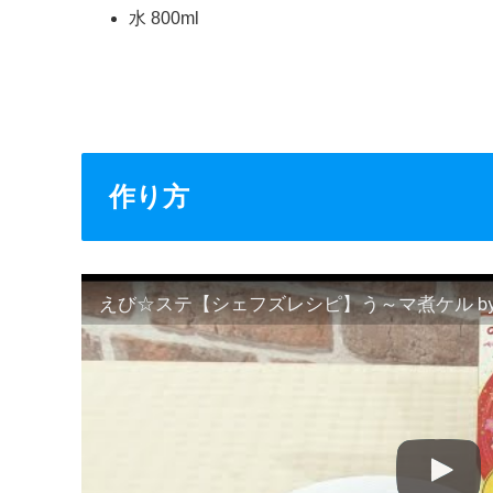
水 800ml
作り方
えび☆ステ【シェフズレシピ】う～マ煮ケル b