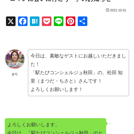
2021.10.01
X
F
H
P
Li
Pi
共
a
at
o
n
nt
有
c
e
ck
e
er
e
n
et
e
今日は、素敵なゲストにお越しいただきまし
b
a
st
た！
o
「駅たびコンシェルジュ秋田」の、松田 知
多可
o
里（まつだ・ちさと）さんです！
k
よろしくお願いします！
よろしくお願いします。
今日は、「駅たびコンシェルジュ秋田」のと