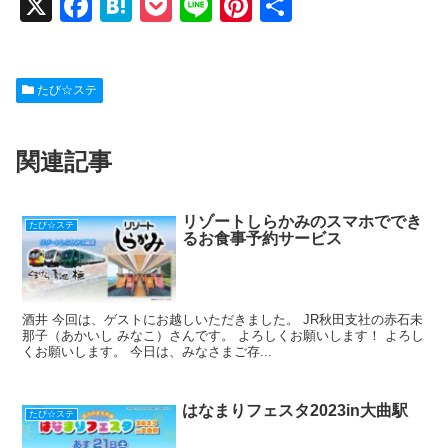
X
F
H
P
Li
Pi
共
a
at
o
n
nt
有
c
e
ck
e
er
たび☆ステ
e
n
et
e
b
a
st
関連記事
o
o
k
リゾートしらかみのスマホででき
たび☆ステ
るお食事予約サービス
酒井 今回は、ゲストにお越しいただきました。 JR秋田支社の赤石未
那子（あかいし みなこ）さんです。 よろしくお願いします！ よろし
くお願いします。 今日は、みなさまご存...
はなまりフェスタ2023in大曲駅
たび☆ステ