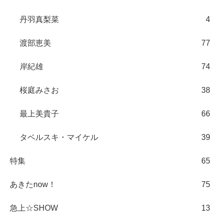
丹羽真梨菜
4
渡部恵美
77
岸紀雄
74
桜庭みさお
38
最上美貴子
66
タベルスキ・マイケル
39
特集
65
あきたnow！
75
急上☆SHOW
13