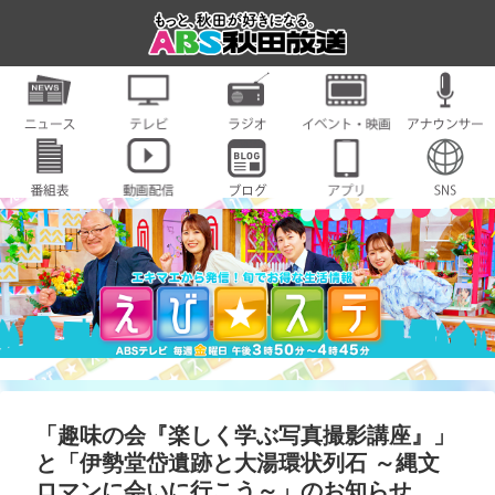
「趣味の会『楽しく学ぶ写真撮影講座』」
と「伊勢堂岱遺跡と大湯環状列石 ～縄文
ロマンに会いに行こう～」のお知らせ