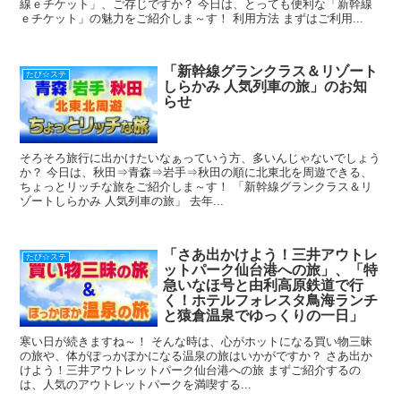
線ｅチケット」、ご存じですか？ 今日は、とっても便利な「新幹線
ｅチケット」の魅力をご紹介しま～す！ 利用方法 まずはご利用...
「新幹線グランクラス＆リゾート
たび☆ステ
しらかみ 人気列車の旅」のお知
らせ
そろそろ旅行に出かけたいなぁっていう方、多いんじゃないでしょう
か？ 今日は、秋田⇒青森⇒岩手⇒秋田の順に北東北を周遊できる、
ちょっとリッチな旅をご紹介しま～す！ 「新幹線グランクラス＆リ
ゾートしらかみ 人気列車の旅」 去年...
「さあ出かけよう！三井アウトレ
たび☆ステ
ットパーク仙台港への旅」、「特
急いなほ号と由利高原鉄道で行
く！ホテルフォレスタ鳥海ランチ
と猿倉温泉でゆっくりの一日」
寒い日が続きますね～！ そんな時は、心がホットになる買い物三昧
の旅や、体がぽっかぽかになる温泉の旅はいかがですか？ さあ出か
けよう！三井アウトレットパーク仙台港への旅 まずご紹介するの
は、人気のアウトレットパークを満喫する...