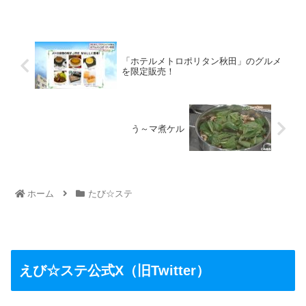
「ホテルメトロポリタン秋田」のグルメ
を限定販売！
う～マ煮ケル
ホーム
たび☆ステ
えび☆ステ公式X（旧Twitter）