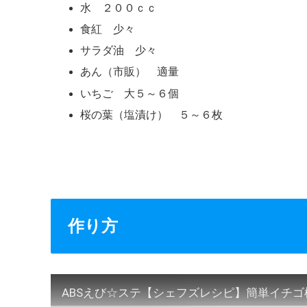
水 ２００ｃｃ
食紅 少々
サラダ油 少々
あん（市販） 適量
いちご 大５～６個
桜の葉（塩漬け） ５～６枚
作り方
ABSえび☆ステ【シェフズレシピ】簡単イチゴ