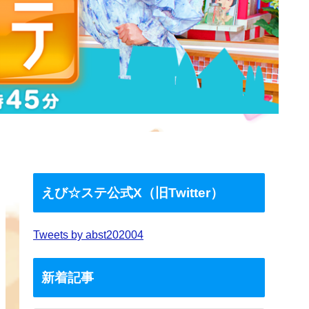
えび☆ステ公式X（旧Twitter）
Tweets by abst202004
新着記事