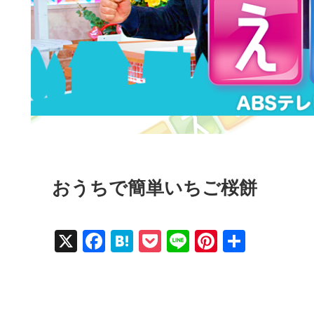
おうちで簡単いちご桜餅
X
F
H
P
Li
Pi
共
a
at
o
n
nt
有
c
e
ck
e
er
e
n
et
e