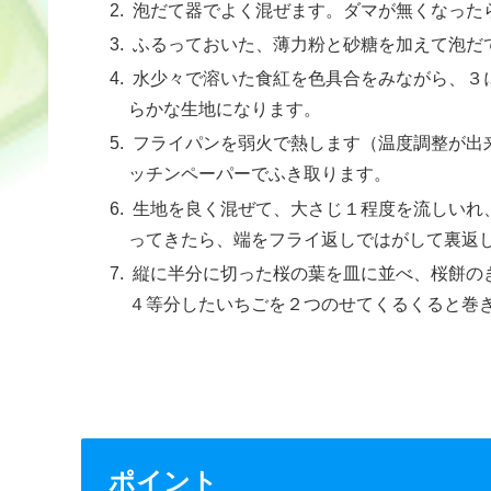
泡だて器でよく混ぜます。ダマが無くなった
ふるっておいた、薄力粉と砂糖を加えて泡だ
水少々で溶いた食紅を色具合をみながら、３
らかな生地になります。
フライパンを弱火で熱します（温度調整が出
ッチンペーパーでふき取ります。
生地を良く混ぜて、大さじ１程度を流しいれ
ってきたら、端をフライ返しではがして裏返
縦に半分に切った桜の葉を皿に並べ、桜餅の
４等分したいちごを２つのせてくるくると巻
ポイント