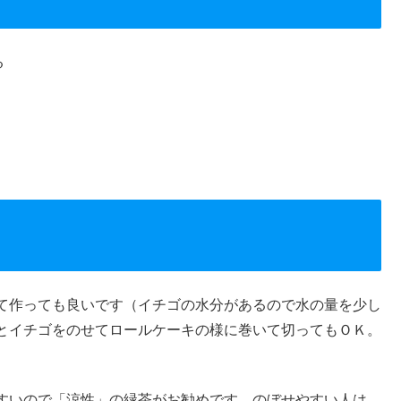
る
て作っても良いです（イチゴの水分があるので水の量を少し
とイチゴをのせてロールケーキの様に巻いて切ってもＯＫ。
すいので「涼性」の緑茶がお勧めです。のぼせやすい人は