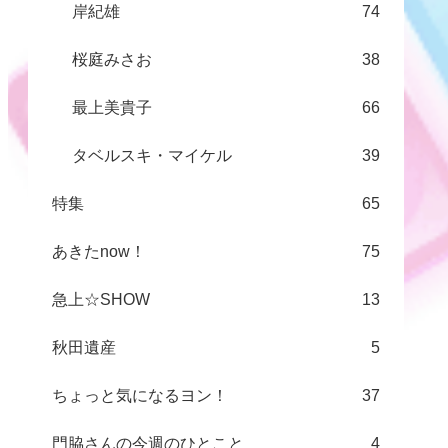
岸紀雄
74
桜庭みさお
38
最上美貴子
66
タベルスキ・マイケル
39
特集
65
あきたnow！
75
急上☆SHOW
13
秋田遺産
5
ちょっと気になるヨン！
37
門脇さんの今週のひとこと
4