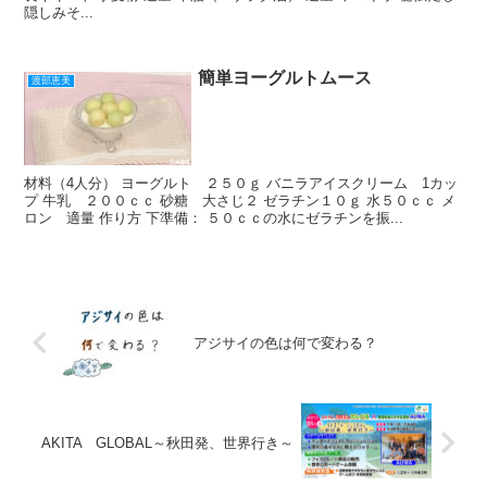
隠しみそ...
簡単ヨーグルトムース
渡部恵美
材料（4人分） ヨーグルト ２５０ｇ バニラアイスクリーム 1カッ
プ 牛乳 ２００ｃｃ 砂糖 大さじ２ ゼラチン１０ｇ 水５０ｃｃ メ
ロン 適量 作り方 下準備： ５０ｃｃの水にゼラチンを振...
アジサイの色は何で変わる？
AKITA GLOBAL～秋田発、世界行き～