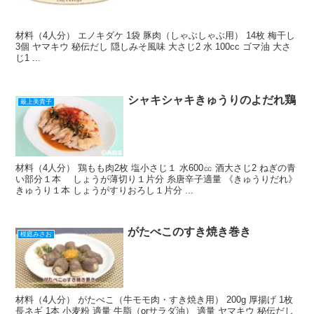
材料（4人分） エノキダケ 1袋 豚肉（しゃぶしゃぶ用） 14枚 梅干し
3個 ヤマキウ 秘伝だし 隠しみそ風味 大さじ2 水 100cc ゴマ油 大さ
じ1 ...
シャキシャキきゅうりのよだれ鶏
最上美貴子
材料（4人分） 鶏もも肉2枚 塩小さじ１ 水600㏄ 酒大さじ2 ねぎの青
い部分１本 しょうが薄切り１片分 糸唐辛子適量 《きゅうりだれ》
きゅうり１本 しょうがすりおろし１片分 ...
がたべこのすき焼き巻き
桜庭みさお
材料（4人分） がたべこ（牛モモ肉・すき焼き用） 200g 厚揚げ 1枚
長ネギ 1本 小麦粉 適量 牛脂（orサラダ油） 適量 ヤマキウ 秘伝だし