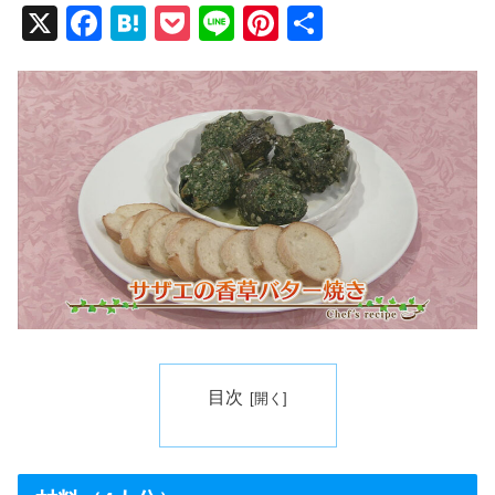
X
F
H
P
Li
Pi
共
a
at
o
n
nt
有
c
e
ck
e
er
e
n
et
e
b
a
st
o
o
k
目次