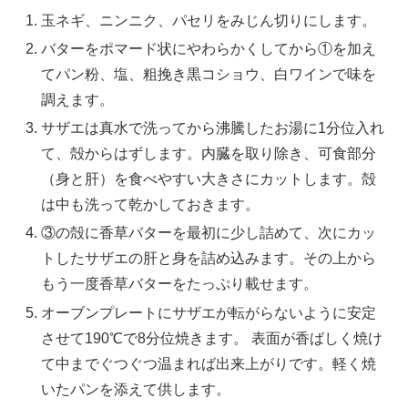
玉ネギ、ニンニク、パセリをみじん切りにします。
バターをポマード状にやわらかくしてから①を加え
てパン粉、塩、粗挽き黒コショウ、白ワインで味を
調えます。
サザエは真水で洗ってから沸騰したお湯に1分位入れ
て、殻からはずします。内臓を取り除き、可食部分
（身と肝）を食べやすい大きさにカットします。殻
は中も洗って乾かしておきます。
③の殻に香草バターを最初に少し詰めて、次にカッ
トしたサザエの肝と身を詰め込みます。その上から
もう一度香草バターをたっぷり載せます。
オーブンプレートにサザエが転がらないように安定
させて190℃で8分位焼きます。 表面が香ばしく焼け
て中までぐつぐつ温まれば出来上がりです。軽く焼
いたパンを添えて供します。