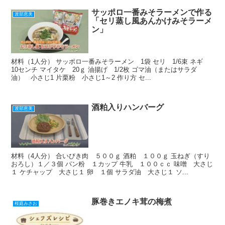
o
k
サッポロ一番みそラーメンで作る
渡部恵美
「セリ蒸し風あんかけみそラーメ
ン」
材料（1人分） サッポロ一番みそラーメン 1袋 セリ 1/6束 ネギ
10センチ マイタケ 20ｇ 油揚げ 1/2枚 ゴマ油（またはサラダ
油） 小さじ1 片栗粉 小さじ1～2 作り方 セ...
酒粕入りハンバーグ
渡部恵美
材料（4人分） 合いびき肉 ５００ｇ 酒粕 １００ｇ 玉ねぎ（すり
おろし）１／３個 パン粉 １カップ 牛乳 １００ｃｃ 味噌 大さじ
１ ケチャップ 大さじ１ 卵 １個 サラダ油 大さじ１ ソ...
豚巻きエノキ茸の梅煮
桜庭みさお