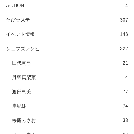
ACTION!
4
たび☆ステ
307
イベント情報
143
シェフズレシピ
322
田代真弓
21
丹羽真梨菜
4
渡部恵美
77
岸紀雄
74
桜庭みさお
38