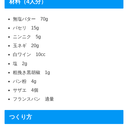
材料（4人分）
無塩バター 70g
パセリ 15g
ニンニク 5g
玉ネギ 20g
白ワイン 10cc
塩 2g
粗挽き黒胡椒 1g
パン粉 4g
サザエ 4個
フランスパン 適量
つくり方