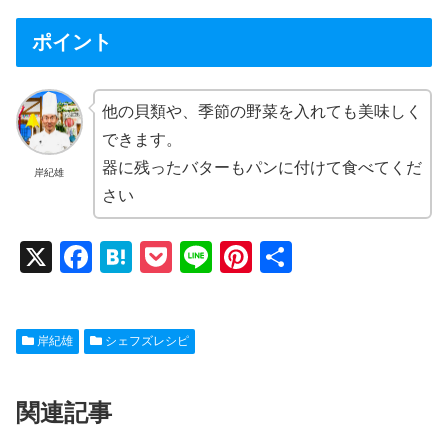
ポイント
他の貝類や、季節の野菜を入れても美味しく
できます。
器に残ったバターもパンに付けて食べてくだ
岸紀雄
さい
X
F
H
P
Li
Pi
共
a
at
o
n
nt
有
c
e
ck
e
er
岸紀雄
シェフズレシピ
e
n
et
e
b
a
st
関連記事
o