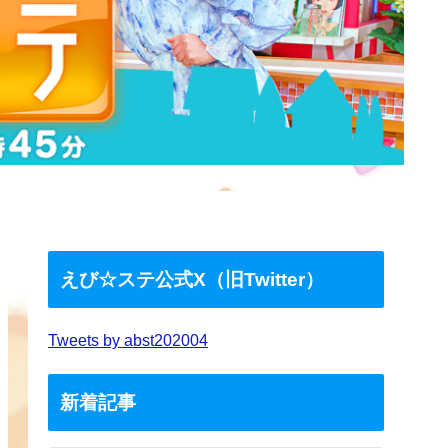
えび☆ステ公式X（旧Twitter）
Tweets by abst202004
新着記事