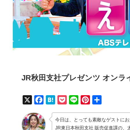
JR秋田支社プレゼンツ オン
X
F
H
P
Li
Pi
共
a
at
o
n
nt
有
c
e
ck
e
er
今日は、とっても素敵なゲストにお
e
n
et
e
JR東日本秋田支社 販売促進課の、