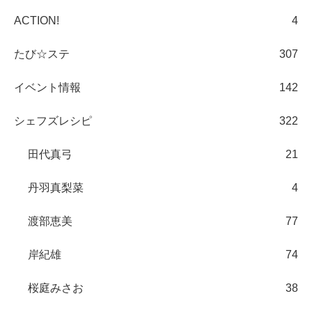
ACTION!
4
たび☆ステ
307
イベント情報
142
シェフズレシピ
322
田代真弓
21
丹羽真梨菜
4
渡部恵美
77
岸紀雄
74
桜庭みさお
38