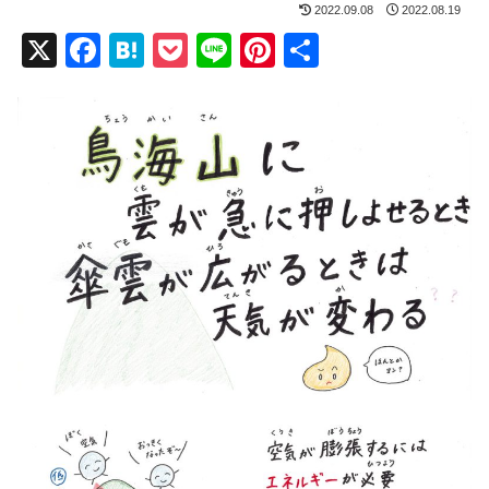
2022.09.08
2022.08.19
X
F
H
P
Li
Pi
共
a
at
o
n
nt
有
c
e
ck
e
er
e
n
et
e
b
a
st
o
o
k