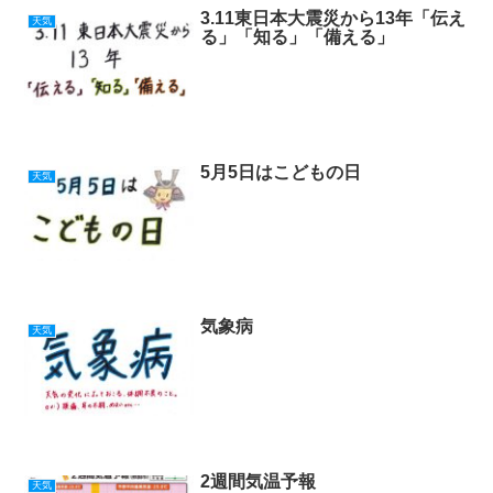
3.11東日本大震災から13年「伝え
天気
る」「知る」「備える」
5月5日はこどもの日
天気
気象病
天気
2週間気温予報
天気