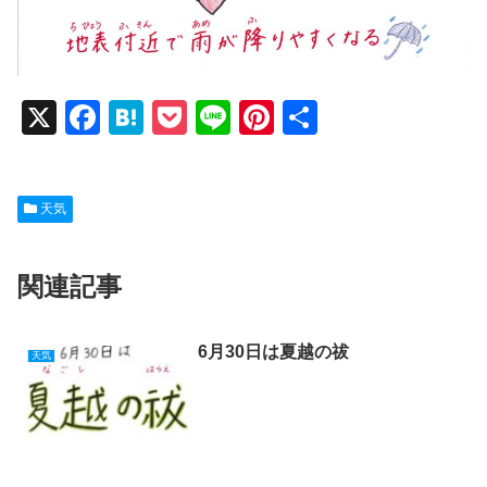
X
F
H
P
Li
Pi
共
a
at
o
n
nt
有
c
e
ck
e
er
天気
e
n
et
e
b
a
st
関連記事
o
o
k
6月30日は夏越の祓
天気