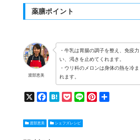
薬膳ポイント
・牛乳は胃腸の調子を整え、免疫力
い、渇きを止めてくれます。
・ウリ科のメロンは身体の熱を冷ま
渡部恵美
れます。
X
F
H
P
Li
Pi
共
a
at
o
n
nt
有
c
e
ck
e
er
渡部恵美
シェフズレシピ
e
n
et
e
b
a
st