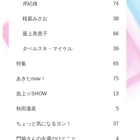
岸紀雄
74
桜庭みさお
38
最上美貴子
66
タベルスキ・マイケル
39
特集
65
あきたnow！
75
急上☆SHOW
13
秋田遺産
5
ちょっと気になるヨン！
37
門脇さんの今週のひとこと
4