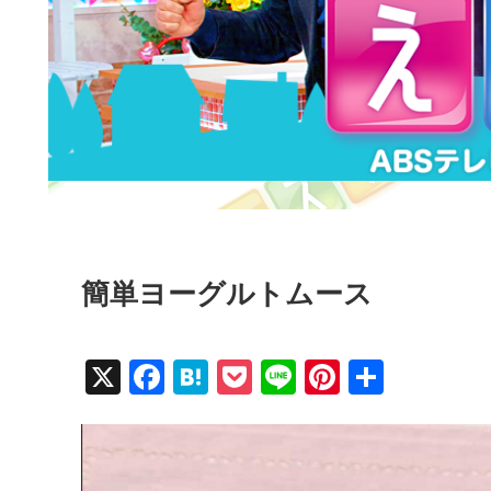
簡単ヨーグルトムース
X
F
H
P
Li
Pi
共
a
at
o
n
nt
有
c
e
ck
e
er
e
n
et
e