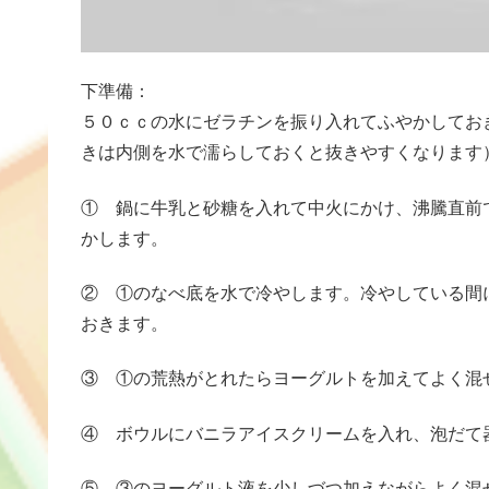
下準備：
５０ｃｃの水にゼラチンを振り入れてふやかしてお
きは内側を水で濡らしておくと抜きやすくなります
① 鍋に牛乳と砂糖を入れて中火にかけ、沸騰直前
かします。
② ①のなべ底を水で冷やします。冷やしている間
おきます。
③ ①の荒熱がとれたらヨーグルトを加えてよく混
④ ボウルにバニラアイスクリームを入れ、泡だて
⑤ ③のヨーグルト液を少しづつ加えながらよく混