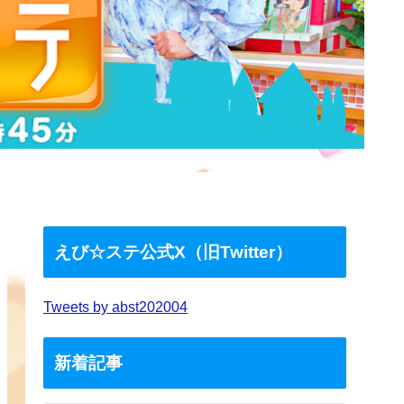
えび☆ステ公式X（旧Twitter）
Tweets by abst202004
新着記事