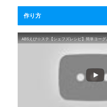
作り方
ABSえび☆ステ【シェフズレシピ】簡単ヨーグ