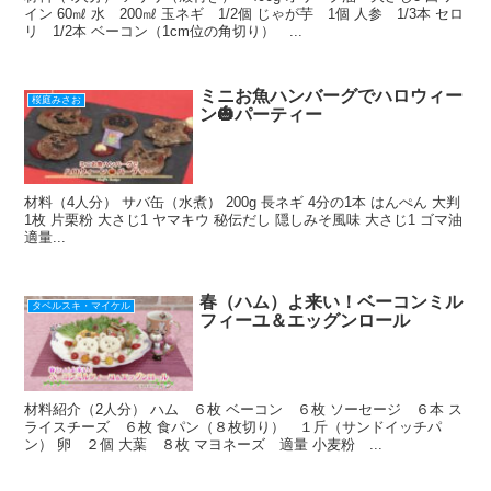
イン 60㎖ 水 200㎖ 玉ネギ 1/2個 じゃが芋 1個 人参 1/3本 セロ
リ 1/2本 ベーコン（1cm位の角切り） ...
ミニお魚ハンバーグでハロウィー
桜庭みさお
ン🎃パーティー
材料（4人分） サバ缶（水煮） 200g 長ネギ 4分の1本 はんぺん 大判
1枚 片栗粉 大さじ1 ヤマキウ 秘伝だし 隠しみそ風味 大さじ1 ゴマ油
適量...
春（ハム）よ来い！ベーコンミル
タベルスキ・マイケル
フィーユ＆エッグンロール
材料紹介（2人分） ハム ６枚 ベーコン ６枚 ソーセージ ６本 ス
ライスチーズ ６枚 食パン（８枚切り） １斤（サンドイッチパ
ン） 卵 ２個 大葉 ８枚 マヨネーズ 適量 小麦粉 ...