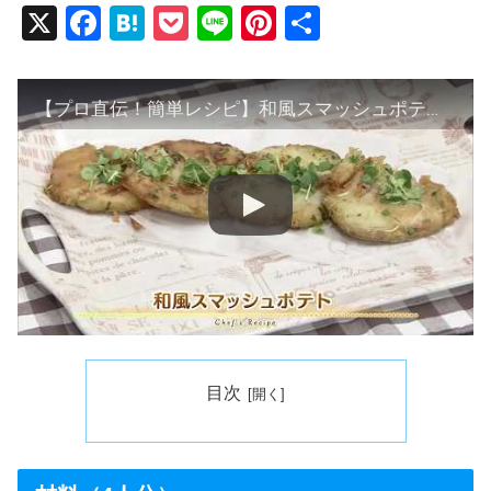
X
F
H
P
Li
Pi
共
a
at
o
n
nt
有
c
e
ck
e
er
【プロ直伝！簡単レシピ】和風スマッシュポテト by 桜庭みさお
e
n
et
e
b
a
st
o
o
k
目次