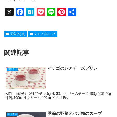
X
F
H
P
Li
Pi
共
a
at
o
n
nt
有
c
e
ck
e
er
桜庭みさお
シェフズレシピ
e
n
et
e
b
a
st
関連記事
o
o
k
イチゴのレアチーズプリン
田代真弓
材料（5個分） 粉ゼラチン 5g 水 30cc クリームチーズ 100g 砂糖 40g
牛乳 100cc 生クリーム 100cc イチゴ 5粒 ...
季節の野菜とパン粉のスープ
渡部恵美