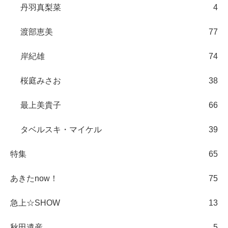
丹羽真梨菜
4
渡部恵美
77
岸紀雄
74
桜庭みさお
38
最上美貴子
66
タベルスキ・マイケル
39
特集
65
あきたnow！
75
急上☆SHOW
13
秋田遺産
5