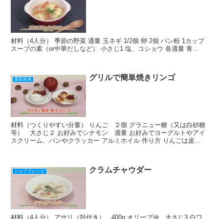
材料（4人分） 季節の野菜 適量 玉ネギ 1/2個 卵 2個 パン粉 1カップ
スープの素（or中華だしなど） 小さじ1 塩、コショウ 各適量 青...
グリルで簡単焼きリンゴ
渡部恵美
材料（つくりやすい分量） りんご ２個 グラニュー糖（又は白砂糖
等） 大さじ２ お好みでシナモン 適量 お好みでヨーグルトやアイ
スクリーム、パンやクラッカー アルミホイル 作り方 りんごは皮...
クラムチャウダー
シェフズレシピ
材料（4人分） アサリ（殻付き） 400g オリーブ油 大さじ3 白ワ