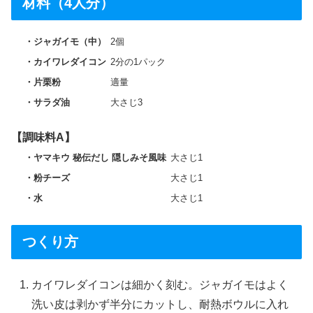
材料（4人分）
ジャガイモ（中）
2個
カイワレダイコン
2分の1パック
片栗粉
適量
サラダ油
大さじ3
【調味料A】
ヤマキウ 秘伝だし 隠しみそ風味
大さじ1
粉チーズ
大さじ1
水
大さじ1
つくり方
カイワレダイコンは細かく刻む。ジャガイモはよく
洗い皮は剥かず半分にカットし、耐熱ボウルに入れ