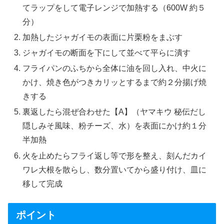
てラップをして電子レンジで加熱する（600W 約５
分）
加熱したジャガイモの表面に片栗粉をまぶす
ジャガイモの断面を下にして並べて平らに潰す
フライパンのふちから全体に油を回し入れ、中火に
かけ、焼き色がつきカリッとするまで約２分揚げ焼
きする
裏返したら混ぜ合わせた【A】（ヤマキウ 秘伝だし
隠しみそ風味、粉チーズ、水）を表面にかけ約１分
半加熱
火を止めたらフライ返し等で形を整え、刻んだカイ
ワレ大根を散らし、数分置いてから盛り付け、皿に
移して完成
ポイント