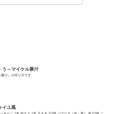
 う～マイケル豚汁
ル豚汁』の作り方です
ゥイユ風
ッキーニ 1本 中ナス 1本 玉ネギ 1/2個 パプリカ（赤・黄） 各1/2個 ニ