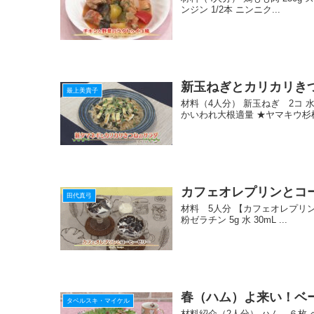
ンジン 1/2本 ニンニク...
新玉ねぎとカリカリき
最上美貴子
材料（4人分） 新玉ねぎ 2コ 水
かいわれ大根適量 ★ヤマキウ杉桶仕
カフェオレプリンとコ
田代真弓
材料 5人分 【カフェオレプリン】 
粉ゼラチン 5g 水 30mL ...
春（ハム）よ来い！ベ
タベルスキ・マイケル
材料紹介（2人分） ハム ６枚