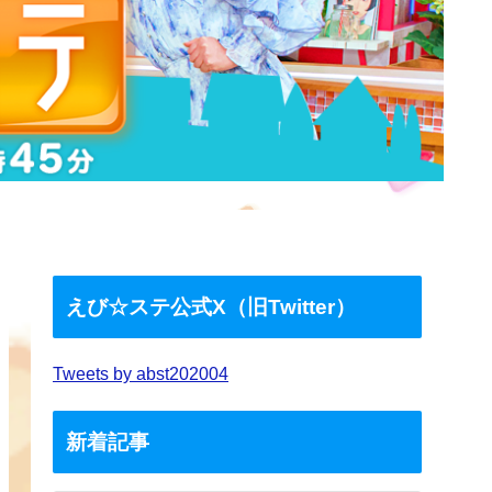
えび☆ステ公式X（旧Twitter）
Tweets by abst202004
新着記事