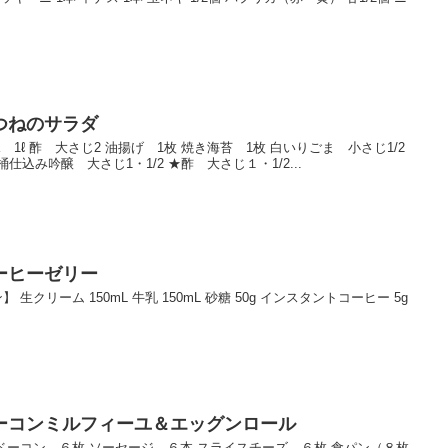
つねのサラダ
 1ℓ 酢 大さじ2 油揚げ 1枚 焼き海苔 1枚 白いりごま 小さじ1/2
込み吟醸 大さじ1・1/2 ★酢 大さじ１・1/2...
ーヒーゼリー
生クリーム 150mL 牛乳 150mL 砂糖 50g インスタントコーヒー 5g
ーコンミルフィーユ＆エッグンロール
 ベーコン ６枚 ソーセージ ６本 スライスチーズ ６枚 食パン（８枚