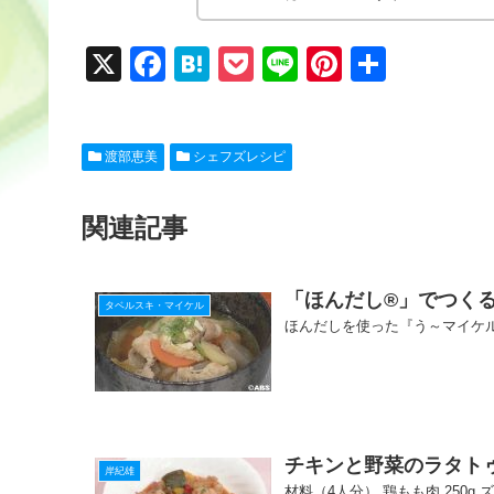
X
F
H
P
Li
Pi
共
a
at
o
n
nt
有
c
e
ck
e
er
渡部恵美
シェフズレシピ
e
n
et
e
b
a
st
関連記事
o
o
「ほんだし®」でつくる
k
タベルスキ・マイケル
ほんだしを使った『う～マイケ
チキンと野菜のラタト
岸紀雄
材料（4人分） 鶏もも肉 250g ズ