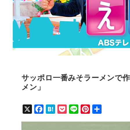
サッポロ一番みそラーメンで
メン」
X
F
H
P
Li
Pi
共
a
at
o
n
nt
有
c
e
ck
e
er