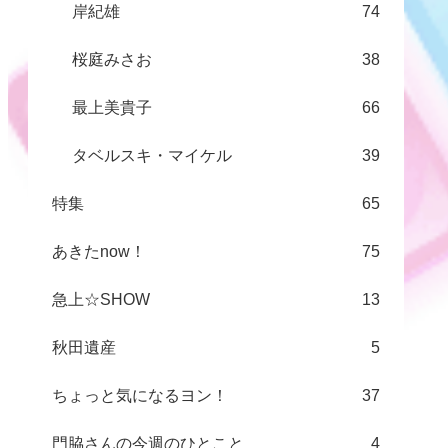
岸紀雄
74
桜庭みさお
38
最上美貴子
66
タベルスキ・マイケル
39
特集
65
あきたnow！
75
急上☆SHOW
13
秋田遺産
5
ちょっと気になるヨン！
37
門脇さんの今週のひとこと
4