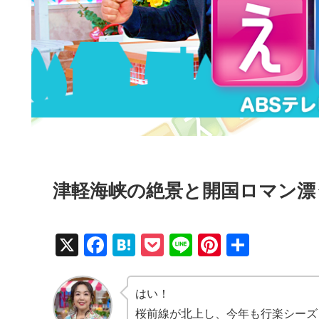
津軽海峡の絶景と開国ロマン漂
X
F
H
P
Li
Pi
共
a
at
o
n
nt
有
c
e
ck
e
er
はい！
e
n
et
e
桜前線が北上し、今年も行楽シーズ