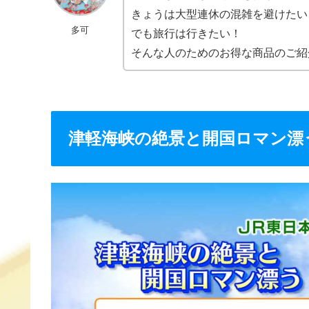
b
a
st
きょうは大型連休の混雑を避けたい
多可
o
でも旅行は行きたい！
そんな人のためのお得な商品のご紹
o
k
津軽海峡の絶景と開国ロマン漂