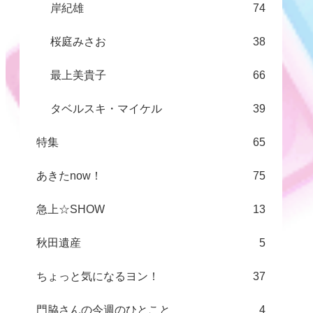
岸紀雄
74
桜庭みさお
38
最上美貴子
66
タベルスキ・マイケル
39
特集
65
あきたnow！
75
急上☆SHOW
13
秋田遺産
5
ちょっと気になるヨン！
37
門脇さんの今週のひとこと
4