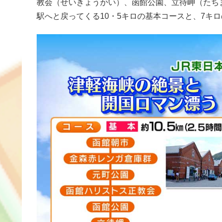
教会（せいきょうかい）、函館公園、立待岬（たち
駅へと戻ってくる10・5キロの基本コースと、7キ