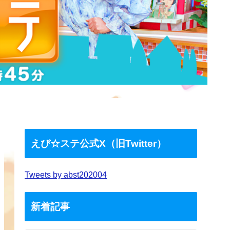
えび☆ステ公式X（旧Twitter）
Tweets by abst202004
新着記事