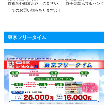
しゅとけんがいかくほうすいろ
ましこやきかまもときょうはん
「
首都圏外郭放水路
」の見学や、「
益子焼窯元共販
センタ
ー」でのお買い物もありますよ！
東京フリータイム