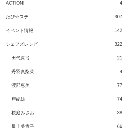
ACTION!
4
たび☆ステ
307
イベント情報
142
シェフズレシピ
322
田代真弓
21
丹羽真梨菜
4
渡部恵美
77
岸紀雄
74
桜庭みさお
38
最上美貴子
66