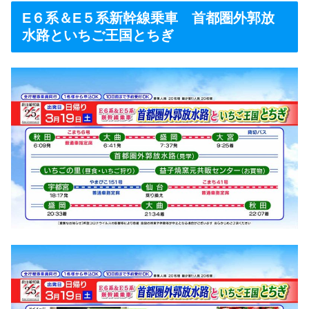
E６系＆E５系新幹線乗車 首都圏外郭放
水路といちご王国とちぎ