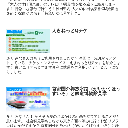
「大人の休日倶楽部」のテレビCM撮影地を巡る旅をご紹介しま～
す！ 特急いなほ号で行こう！秋田県内 大人の休日倶楽部CM撮影地
をめぐる旅 その名も「特急いなほ号で行こ...
えきねっとQチケ
たび☆ステ
多可 みなさんはもうご利用されましたか？ 今回は、先月からスター
トしている、チケットレスサービス「えきねっとQチケ」を紹介しま
す！ 東北エリアもますます便利に鉄道をご利用いただけるようにな
りました。 ...
首都圏外郭放水路（がいかくほう
たび☆ステ
すいろ）と鉄道博物館見学
多可 みなさん！ そろそろ夏のお出かけの計画を立てていることだと
思います。 社会科見学もしながら東京方面へ涼みに行くお泊りプラ
ンはいかがですか？ 首都圏外郭放水路（がいかくほうすいろ）と鉄