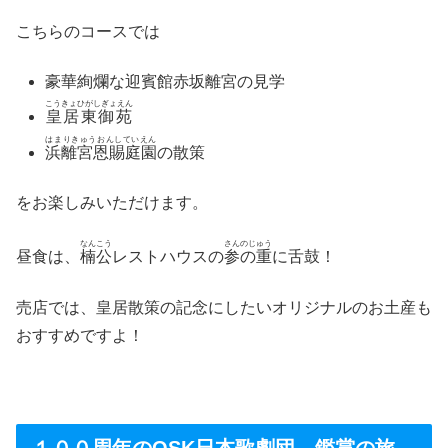
こちらのコースでは
豪華絢爛な迎賓館赤坂離宮の見学
こうきょひがしぎょえん
皇居東御苑
はまりきゅうおんしていえん
浜離宮恩賜庭園
の散策
をお楽しみいただけます。
なんこう
さんのじゅう
昼食は、
楠公
レストハウスの
参の重
に舌鼓！
売店では、皇居散策の記念にしたいオリジナルのお土産も
おすすめですよ！