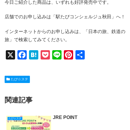
今日ご紹介した商品は、いずれも好評発売中です。
店舗でのお申し込みは「駅たびコンシェルジュ秋田」へ！
インターネットからのお申し込みは、「日本の旅、鉄道の
旅」で検索してみてください。
X
F
H
P
Li
Pi
共
a
at
o
n
nt
有
c
e
ck
e
er
たび☆ステ
e
n
et
e
b
a
st
関連記事
o
o
k
JRE POINT
たび☆ステ