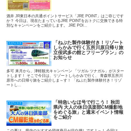
酒井 JR東日本の共通ポイントサービス「JRE POINT」はご存じです
か？ 今日は、現在たまっているJRE POINTをおトクに交換できる特
別なキャンペーンをご紹介します。 JRE POI...
「ねぷた製作体験付き！リゾート
たび☆ステ
しらかみで行く五所川原日帰り旅
立佞武多の館とフリープラン」の
お知らせ
多可 来月から、津軽観光キャンペーン 「ツガル ツナガル」がスター
トします！ そこで今日は、リゾートしらかみで行く、 青森県五所川
原市への日帰り旅をご紹介しま～す！ 「ねぷた製作体験付き！リゾ
ートし...
「特急いなほ号で行こう！ 秋田
たび☆ステ
県内 大人の休日倶楽部CM撮影地
をめぐる旅」と週末イベント情報
をご紹介
この夏は、県内のおすすめ団体商品が目白押しですよ～！ 今回は、