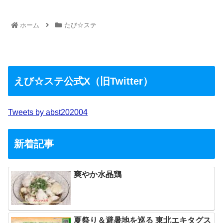
ホーム
たび☆ステ
えび☆ステ公式X（旧Twitter）
Tweets by abst202004
新着記事
爽やか水晶鶏
夏祭り＆避暑地を巡る 東北エキタグス