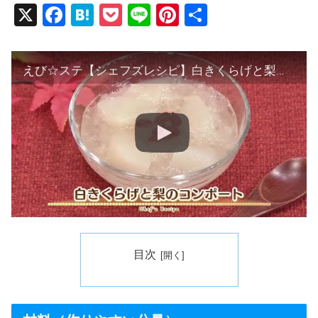
X
F
H
P
Li
Pi
共
a
at
o
n
nt
有
c
e
ck
e
er
えび☆ステ【シェフズレシピ】白きくらげと梨のコンポート by 渡部 恵美
e
n
et
e
b
a
st
o
o
k
目次