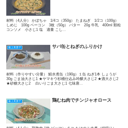
材料（4人分） かぼちゃ 1/4コ（350g） たまねぎ 1/2コ（100g）
しめじ 100g ベーコン 3枚（50g） バター 20g 牛乳 400ml 顆粒
コンソメ 小さじ1 塩 適量 こし...
サバ缶とねぎのふりかけ
最上美貴子
材料（作りやすい分量） 鯖水煮缶（190g）１缶 ねぎ1本 しょうが
30g ごま油大さじ1 ★ヤマキウ杉桶仕込み吟醸大さじ2 ★酒大さじ2
★砂糖大さじ2 白いりごま大さじ1 七味唐...
鶏むね肉でチンジャオロース
最上美貴子