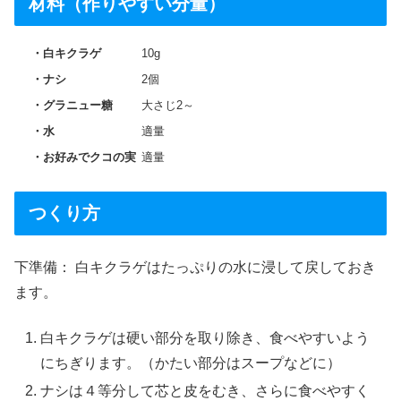
材料（作りやすい分量）
白キクラゲ
10g
ナシ
2個
グラニュー糖
大さじ2～
水
適量
お好みでクコの実
適量
つくり方
下準備： 白キクラゲはたっぷりの水に浸して戻しておき
ます。
白キクラゲは硬い部分を取り除き、食べやすいよう
にちぎります。（かたい部分はスープなどに）
ナシは４等分して芯と皮をむき、さらに食べやすく