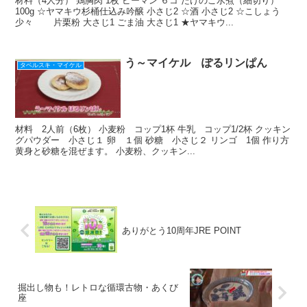
材料（4人分） 鶏胸肉 1枚 ピーマン ６コ たけのこ水煮（細切り）
100g ☆ヤマキウ杉桶仕込み吟醸 小さじ2 ☆酒 小さじ2 ☆こしょう
少々 片栗粉 大さじ1 ごま油 大さじ1 ★ヤマキウ...
う～マイケル ぽるリンぱん
タベルスキ・マイケル
材料 2人前（6枚） 小麦粉 コップ1杯 牛乳 コップ1/2杯 クッキン
グパウダー 小さじ１ 卵 １個 砂糖 小さじ２ リンゴ 1個 作り方
黄身と砂糖を混ぜます。 小麦粉、クッキン...
ありがとう10周年JRE POINT
掘出し物も！レトロな循環古物・あくび
座