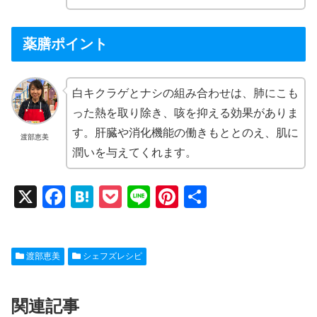
薬膳ポイント
白キクラゲとナシの組み合わせは、肺にこも
った熱を取り除き、咳を抑える効果がありま
す。肝臓や消化機能の働きもととのえ、肌に
渡部恵美
潤いを与えてくれます。
X
F
H
P
Li
Pi
共
a
at
o
n
nt
有
c
e
ck
e
er
渡部恵美
シェフズレシピ
e
n
et
e
b
a
st
関連記事
o