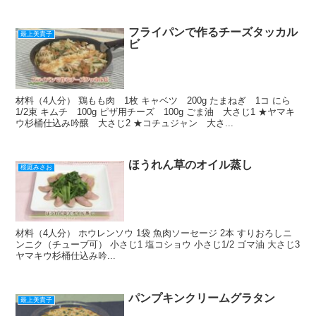
o
k
フライパンで作るチーズタッカル
最上美貴子
ビ
材料（4人分） 鶏もも肉 1枚 キャベツ 200g たまねぎ 1コ にら
1/2束 キムチ 100g ピザ用チーズ 100g ごま油 大さじ1 ★ヤマキ
ウ杉桶仕込み吟醸 大さじ2 ★コチュジャン 大さ...
ほうれん草のオイル蒸し
桜庭みさお
材料（4人分） ホウレンソウ 1袋 魚肉ソーセージ 2本 すりおろしニ
ンニク（チューブ可） 小さじ1 塩コショウ 小さじ1/2 ゴマ油 大さじ3
ヤマキウ杉桶仕込み吟...
パンプキンクリームグラタン
最上美貴子