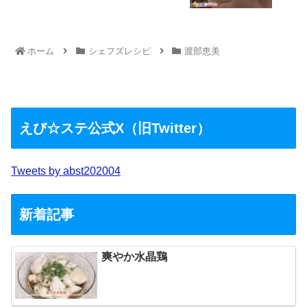
ホーム
シェフズレシピ
渡部恵美
えび☆ステ公式X（旧Twitter）
Tweets by abst202004
新着記事
爽やか水晶鶏