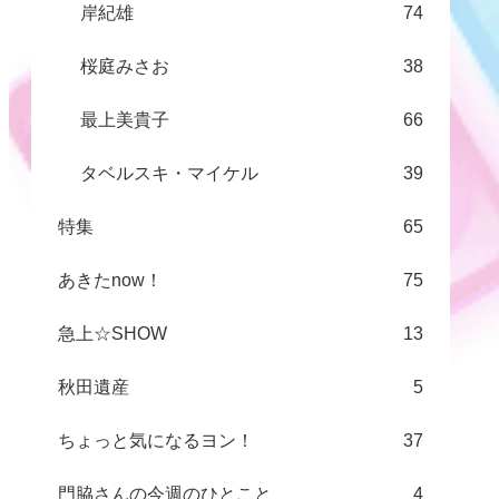
岸紀雄
74
桜庭みさお
38
最上美貴子
66
タベルスキ・マイケル
39
特集
65
あきたnow！
75
急上☆SHOW
13
秋田遺産
5
ちょっと気になるヨン！
37
門脇さんの今週のひとこと
4