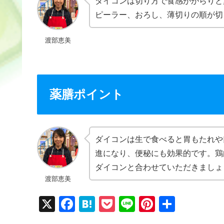
ダイコンは切り方で食感ががらりと
ピーラー、おろし、薄切りの順が切
渡部恵美
薬膳ポイント
ダイコンは生で食べると胃もたれや
進になり、便秘にも効果的です。鶏
ダイコンと合わせていただきましょ
渡部恵美
X
F
H
P
Li
Pi
共
a
at
o
n
nt
有