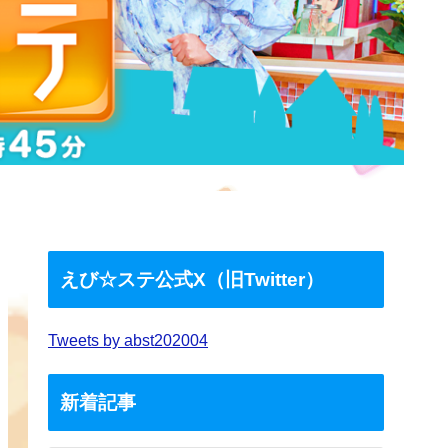
えび☆ステ公式X（旧Twitter）
Tweets by abst202004
新着記事