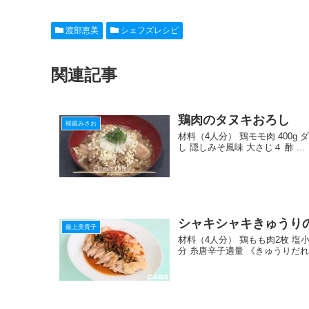
c
e
ck
e
er
渡部恵美
シェフズレシピ
e
n
et
e
b
a
st
関連記事
o
o
鶏肉のタヌキおろし
k
桜庭みさお
材料（4人分） 鶏モモ肉 400g 
し 隠しみそ風味 大さじ４ 酢 ...
シャキシャキきゅうり
最上美貴子
材料（4人分） 鶏もも肉2枚 塩
分 糸唐辛子適量 《きゅうりだれ