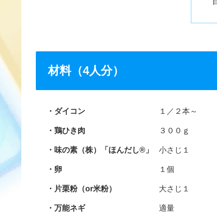
材料（4人分）
ダイコン
１／２本～
鶏ひき肉
３００ｇ
味の素（株）「ほんだし®」
小さじ１
卵
１個
片栗粉（or米粉）
大さじ１
万能ネギ
適量