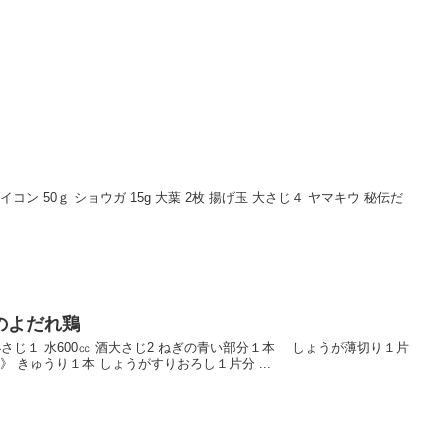
ダイコン 50ｇ ショウガ 15g 大葉 2枚 揚げ玉 大さじ４ ヤマキウ 秘伝だ
のよだれ鶏
小さじ１ 水600㏄ 酒大さじ2 ねぎの青い部分１本 しょうが薄切り１片
》 きゅうり１本 しょうがすりおろし１片分 ...