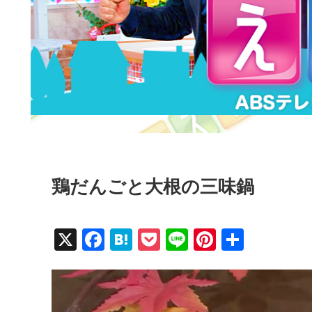
鶏だんごと大根の三味鍋
X
F
H
P
Li
Pi
共
a
at
o
n
nt
有
c
e
ck
e
er
e
n
et
e