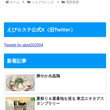
ホーム
シェフズレシピ
渡部恵美
えび☆ステ公式X（旧Twitter）
Tweets by abst202004
新着記事
爽やか水晶鶏
夏祭り＆避暑地を巡る 東北エキタグス
タンプラリー