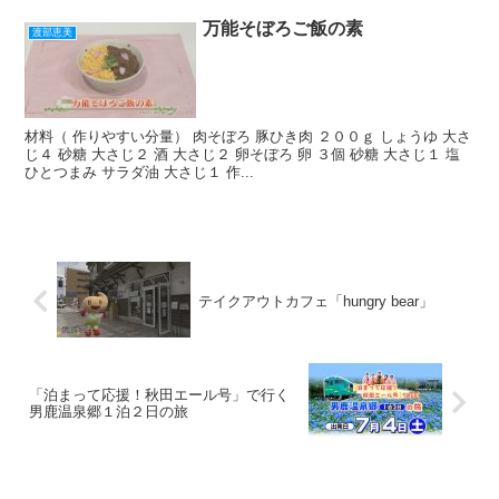
万能そぼろご飯の素
渡部恵美
材料（ 作りやすい分量） 肉そぼろ 豚ひき肉 ２００ｇ しょうゆ 大さ
じ４ 砂糖 大さじ２ 酒 大さじ２ 卵そぼろ 卵 ３個 砂糖 大さじ１ 塩
ひとつまみ サラダ油 大さじ１ 作...
テイクアウトカフェ「hungry bear」
「泊まって応援！秋田エール号」で行く
男鹿温泉郷１泊２日の旅