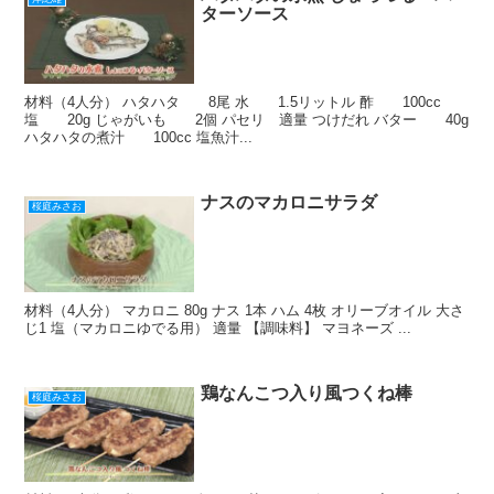
k
ターソース
材料（4人分） ハタハタ 8尾 水 1.5リットル 酢 100cc
塩 20g じゃがいも 2個 パセリ 適量 つけだれ バター 40g
ハタハタの煮汁 100cc 塩魚汁...
ナスのマカロニサラダ
桜庭みさお
材料（4人分） マカロニ 80g ナス 1本 ハム 4枚 オリーブオイル 大さ
じ1 塩（マカロニゆでる用） 適量 【調味料】 マヨネーズ ...
鶏なんこつ入り風つくね棒
桜庭みさお