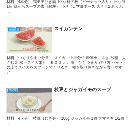
材料（4本分） 鶏モモひき肉 100g 柿の種（ピーナッツ入り） 50g 卵
1個 鶏がらスープの素（顆粒） 小さじ1 マヨネーズ 大さじ1 みりん
...
スイカンテン
渡部恵美
材料（つくりやすい分量） スイカ 中半分位 粉寒天 ４ｇ 砂糖 大
さじ２ 水＋スイカ果汁 ５００ｃｃ 塩 ひとつまみ 作り方 バット
の上でスイカをスプーンでくりぬき、種を取り除きながら食べやす
い...
枝豆とジャガイモのスープ
岸紀雄
材料（4人分） 枝豆（むき身） 100g ジャガイモ 1個 タマネギ 1/2個
...