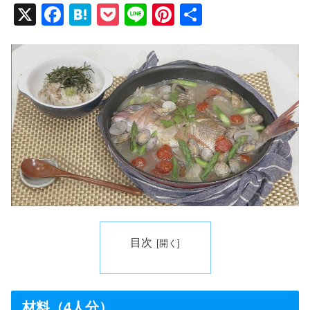
X
F
H
P
Li
Pi
共
a
at
o
n
nt
有
c
e
ck
e
er
e
n
et
e
b
a
st
o
o
k
目次
材料（4人分）