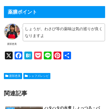
薬膳ポイント
しょうが、わさび等の薬味は気の巡りが良く
なりますよ
渡部恵美
X
F
H
P
Li
Pi
共
a
at
o
n
nt
有
c
e
ck
e
er
渡部恵美
シェフズレシピ
e
n
et
e
b
a
st
関連記事
o
o
ハタハタの水煮 しょっつる・バ
岸紀雄