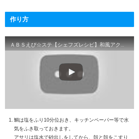
作り方
ＡＢＳえび☆ステ【シェフズレシピ】和風アクアパッツァ～〆のわさびリゾット付き
鯛は塩をふり10分位おき、キッチンペーパー等で水
気をふき取っておきます。
アサリは塩水で砂出しをしてから、殻と殻をこすり