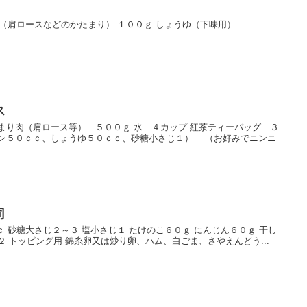
肉（肩ロースなどのかたまり） １００ｇ しょうゆ（下味用） ...
ス
まり肉（肩ロース等） ５００ｇ 水 ４カップ 紅茶ティーバッグ ３
イン５０ｃｃ、しょうゆ５０ｃｃ、砂糖小さじ１） （お好みでニンニ
司
ｃ 砂糖大さじ２～３ 塩小さじ１ たけのこ６０ｇ にんじん６０ｇ 干し
２ トッピング用 錦糸卵又は炒り卵、ハム、白ごま、さやえんどう...