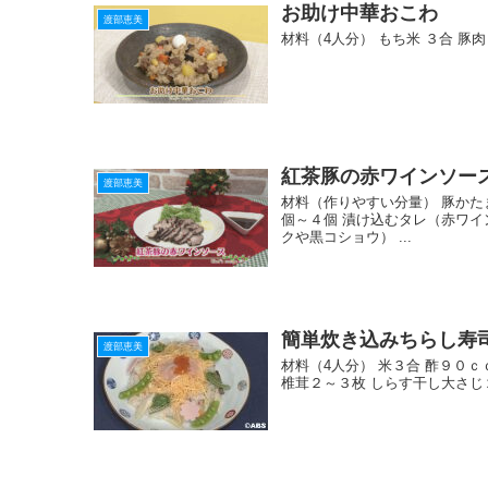
お助け中華おこわ
k
渡部恵美
材料（4人分） もち米 ３合 豚
紅茶豚の赤ワインソー
渡部恵美
材料（作りやすい分量） 豚かた
個～４個 漬け込むタレ（赤ワ
クや黒コショウ） ...
簡単炊き込みちらし寿
渡部恵美
材料（4人分） 米３合 酢９０ｃ
椎茸２～３枚 しらす干し大さじ