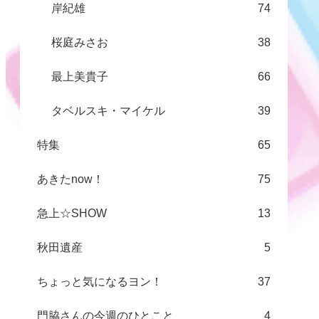
岸紀雄
74
桜庭みさお
38
最上美貴子
66
タベルスキ・マイケル
39
特集
65
あきたnow！
75
急上☆SHOW
13
秋田遺産
5
ちょっと気になるヨン！
37
門脇さんの今週のひとこと
4