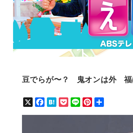
豆でらが〜？ 鬼オンは外 福
X
F
H
P
Li
Pi
共
a
at
o
n
nt
有
c
e
ck
e
er
e
n
et
e