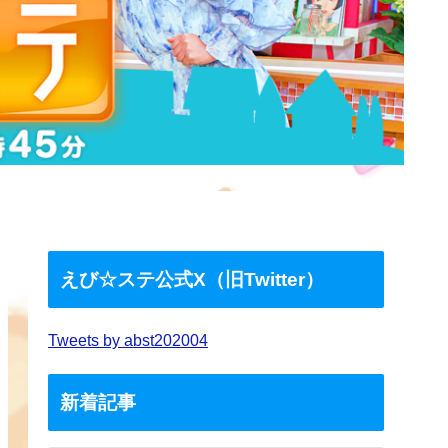
えび☆ステ公式X（旧Twitter）
Tweets by abst202004
新着記事