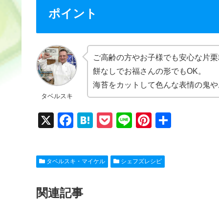
ポイント
ご高齢の方やお子様でも安心な片栗
餅なしでお福さんの形でもOK。
海苔をカットして色んな表情の鬼や
タベルスキ
X
F
H
P
Li
Pi
共
a
at
o
n
nt
有
c
e
ck
e
er
タベルスキ・マイケル
シェフズレシピ
e
n
et
e
b
a
st
関連記事
o
o