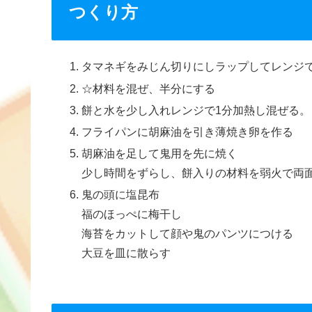
つくり方
タマネギをみじん切りにしラップしてレンジで
☆材料を混ぜ、半分にする
餅と水を少し入れレンジで1分加熱し混ぜる。
フライパンに胡麻油を引き薄焼き卵を作る
胡麻油を足して鬼用を先に焼く
少し時間をずらし、餅入りの材料を弱火で両
鬼の頭に塩昆布
福のほっぺに梅干し
海苔をカットして顔や鬼のパンツにつける
大豆を皿に散らす