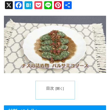
X
F
H
P
Li
Pi
共
a
at
o
n
nt
有
c
e
ck
e
er
e
n
et
e
b
a
st
o
o
k
目次