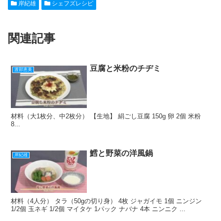
岸紀雄
シェフズレシピ
e
n
et
e
b
a
st
関連記事
o
o
k
豆腐と米粉のチヂミ
渡部恵美
材料（大1枚分、中2枚分） 【生地】 絹ごし豆腐 150g 卵 2個 米粉
8...
鱈と野菜の洋風鍋
岸紀雄
材料（4人分） タラ（50gの切り身） 4枚 ジャガイモ 1個 ニンジン
1/2個 玉ネギ 1/2個 マイタケ 1パック ナバナ 4本 ニンニク ...