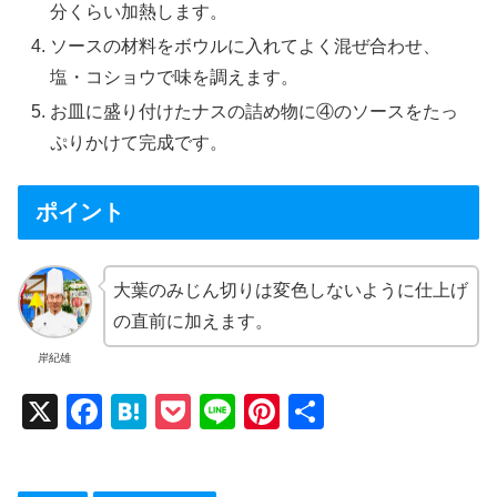
分くらい加熱します。
ソースの材料をボウルに入れてよく混ぜ合わせ、
塩・コショウで味を調えます。
お皿に盛り付けたナスの詰め物に④のソースをたっ
ぷりかけて完成です。
ポイント
大葉のみじん切りは変色しないように仕上げ
の直前に加えます。
岸紀雄
X
F
H
P
Li
Pi
共
a
at
o
n
nt
有
c
e
ck
e
er