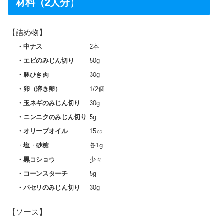
材料（2人分）
【詰め物】
中ナス
2本
エビのみじん切り
50g
豚ひき肉
30g
卵（溶き卵）
1/2個
玉ネギのみじん切り
30g
ニンニクのみじん切り
5g
オリーブオイル
15㏄
塩・砂糖
各1g
黒コショウ
少々
コーンスターチ
5g
パセリのみじん切り
30g
【ソース】