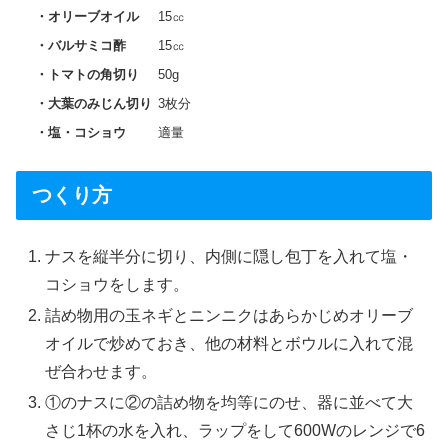
オリーブオイル
15㏄
バルサミコ酢
15㏄
トマトの角切り
50g
大葉のみじん切り
3枚分
塩・コショウ
適量
つくり方
ナスを縦半分に切り、内側に隠し包丁を入れて塩・
コショウをします。
詰め物用の玉ネギとニンニクはあらかじめオリーブ
オイルで炒めておき、他の材料とボウルに入れて混
ぜ合わせます。
①のナスに②の詰め物を均等にのせ、器に並べて大
さじ1杯の水を入れ、ラップをして600Wのレンジで6