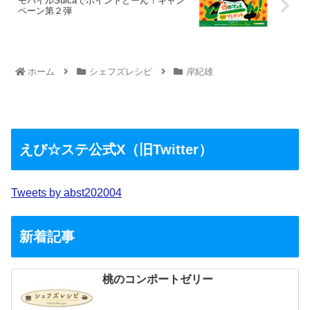
モバイルSuicaでポイントどーん！キャン
ペーン第２弾
ホーム
シェフズレシピ
岸紀雄
えび☆ステ公式X（旧Twitter）
Tweets by abst202004
新着記事
桃のコンポートゼリー