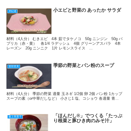
小エビと野菜の あったか サラダ
岸紀雄
材料（4人分） むきエビ 4本 茹でタケノコ 50g ニンジン 50g パ
プリカ（赤・黄） 各1/4 ラデッシュ 4個 グリーンアスパラ 4本
レーズン 20g ニンニク 1片 レモンスライス ...
季節の野菜とパン粉のスープ
渡部恵美
材料（4人分） 季節の野菜 適量 玉ネギ 1/2個 卵 2個 パン粉 1カップ
スープの素（or中華だしなど） 小さじ1 塩、コショウ 各適量 青...
「ほんだし®」でつくる「たっぷ
最上美貴子
り根菜と豚ひき肉のみそ汁」