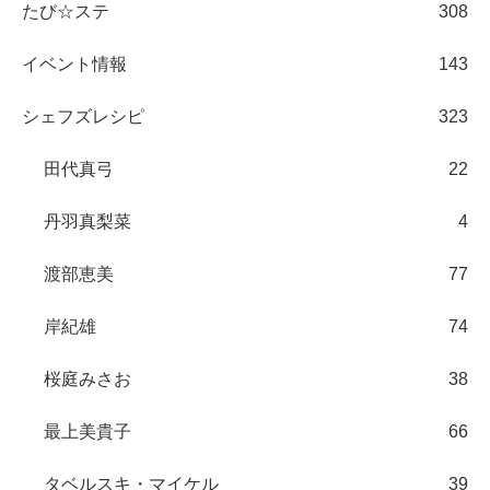
たび☆ステ
308
イベント情報
143
シェフズレシピ
323
田代真弓
22
丹羽真梨菜
4
渡部恵美
77
岸紀雄
74
桜庭みさお
38
最上美貴子
66
タベルスキ・マイケル
39