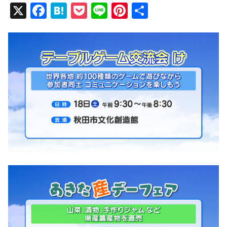
X
F
H
P
Li
Pi
共
a
at
o
n
nt
有
c
e
ck
e
er
e
n
et
e
b
a
st
o
o
k