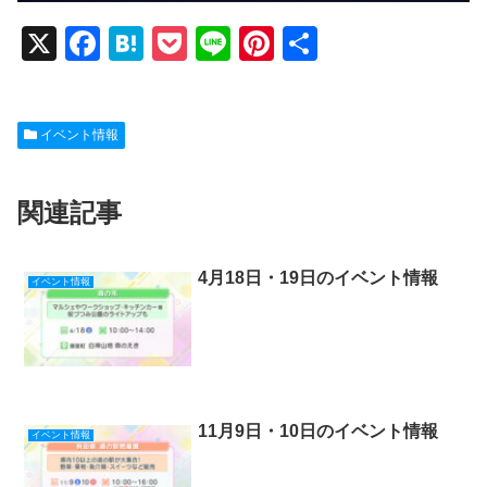
X
F
H
P
Li
Pi
共
a
at
o
n
nt
有
c
e
ck
e
er
イベント情報
e
n
et
e
b
a
st
関連記事
o
o
k
4月18日・19日のイベント情報
イベント情報
11月9日・10日のイベント情報
イベント情報