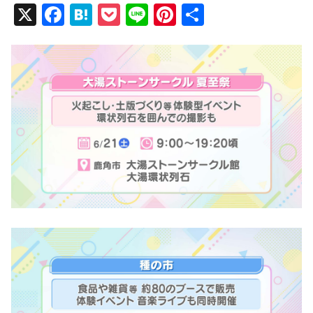
X
F
H
P
Li
Pi
共
a
at
o
n
nt
有
c
e
ck
e
er
e
n
et
e
b
a
st
o
o
k