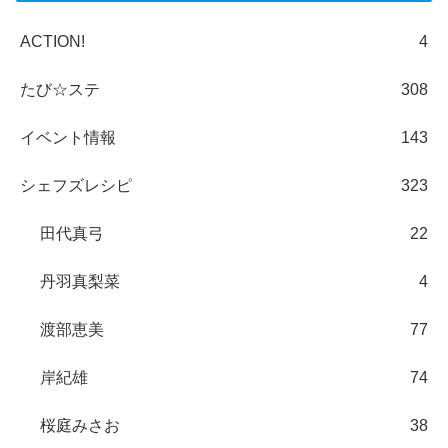
ACTION!
4
たび☆ステ
308
イベント情報
143
シェフズレシピ
323
田代真弓
22
丹羽真梨菜
4
渡部恵美
77
岸紀雄
74
桜庭みさお
38