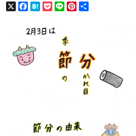
X
F
H
P
Li
Pi
共
a
at
o
n
nt
有
c
e
ck
e
er
e
n
et
e
b
a
st
o
o
k