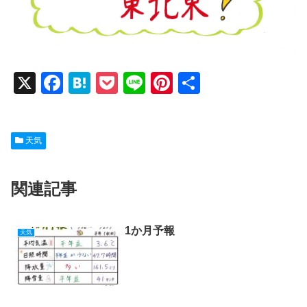
X
F
H
P
Li
Pi
共
a
at
o
n
nt
有
c
e
ck
e
er
天気
e
n
et
e
b
a
st
関連記事
o
o
k
1か月予報
天気