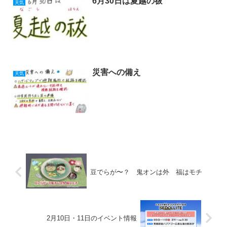
6月30日は夏越の祓
天気
災害への備え
天気
豆でらが〜？ 鬼オンは外 福はモチ
2月10日・11日のイベント情報