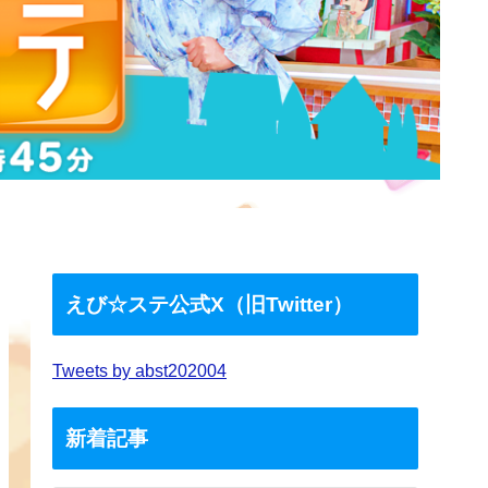
えび☆ステ公式X（旧Twitter）
Tweets by abst202004
新着記事