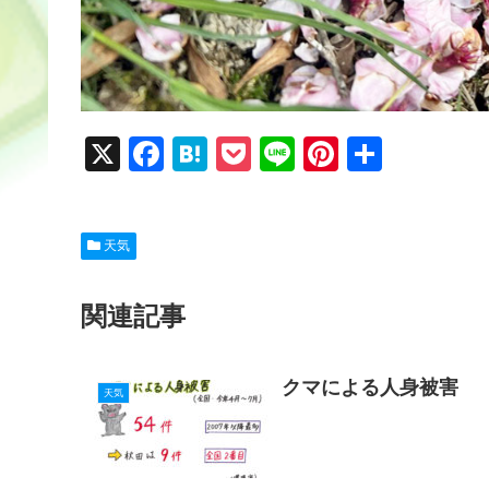
X
F
H
P
Li
Pi
共
a
at
o
n
nt
有
c
e
ck
e
er
天気
e
n
et
e
b
a
st
関連記事
o
o
クマによる人身被害
k
天気