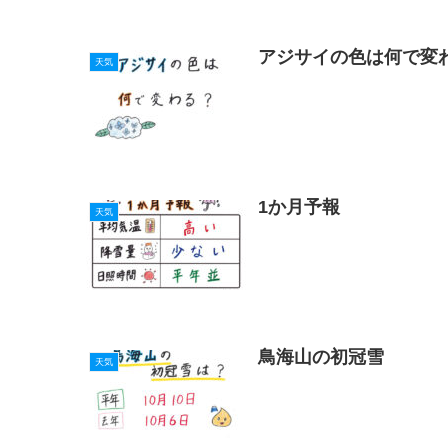
アジサイの色は何で変
天気
1か月予報
天気
鳥海山の初冠雪
天気