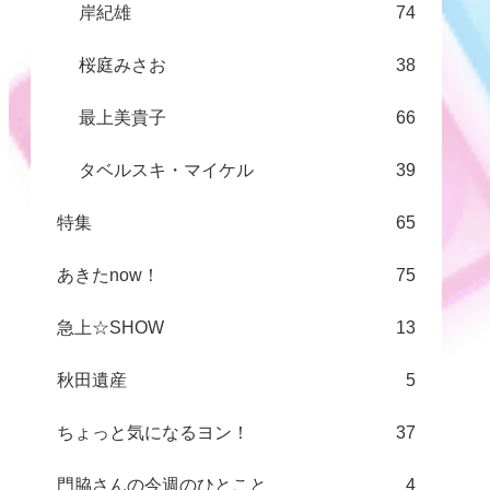
岸紀雄
74
桜庭みさお
38
最上美貴子
66
タベルスキ・マイケル
39
特集
65
あきたnow！
75
急上☆SHOW
13
秋田遺産
5
ちょっと気になるヨン！
37
門脇さんの今週のひとこと
4