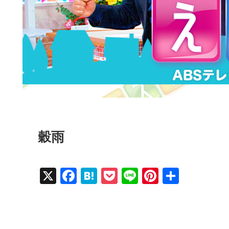
穀雨
X
F
H
P
Li
Pi
共
a
at
o
n
nt
有
c
e
ck
e
er
e
n
et
e