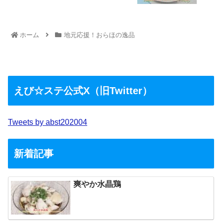
ホーム
地元応援！おらほの逸品
えび☆ステ公式X（旧Twitter）
Tweets by abst202004
新着記事
爽やか水晶鶏