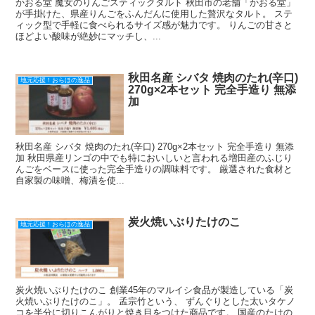
かおる堂 魔女のりんごスティックタルト 秋田市の老舗「かおる堂」
が手掛けた、県産りんごをふんだんに使用した贅沢なタルト。 ステ
ィック型で手軽に食べられるサイズ感が魅力です。 りんごの甘さと
ほどよい酸味が絶妙にマッチし、...
秋田名産 シバタ 焼肉のたれ(辛口)
地元応援！おらほの逸品
270g×2本セット 完全手造り 無添
加
秋田名産 シバタ 焼肉のたれ(辛口) 270g×2本セット 完全手造り 無添
加 秋田県産リンゴの中でも特においしいと言われる増田産のふじり
んごをベースに使った完全手造りの調味料です。 厳選された食材と
自家製の味噌、梅漬を使...
炭火焼いぶりたけのこ
地元応援！おらほの逸品
炭火焼いぶりたけのこ 創業45年のマルイシ食品が製造している「炭
火焼いぶりたけのこ」。 孟宗竹という、 ずんぐりとした太いタケノ
コを半分に切りこんがりと焼き目をつけた商品です。 国産のたけの