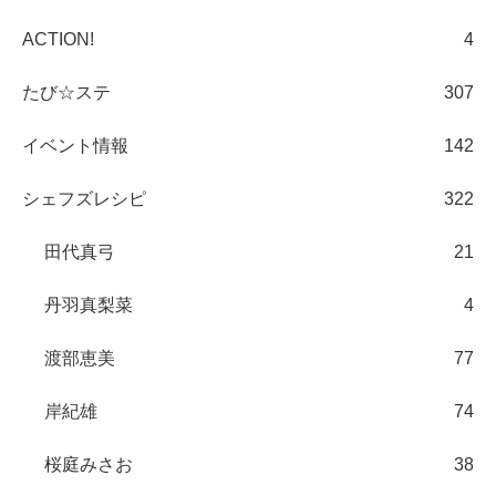
ACTION!
4
たび☆ステ
307
イベント情報
142
シェフズレシピ
322
田代真弓
21
丹羽真梨菜
4
渡部恵美
77
岸紀雄
74
桜庭みさお
38