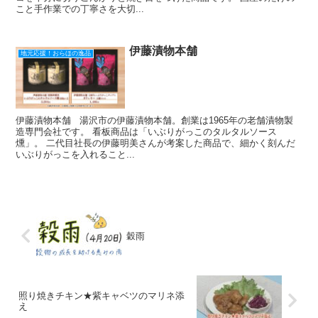
こと手作業での丁寧さを大切...
伊藤漬物本舗
地元応援！おらほの逸品
伊藤漬物本舗 湯沢市の伊藤漬物本舗。創業は1965年の老舗漬物製
造専門会社です。 看板商品は「いぶりがっこのタルタルソース
燻」。 二代目社長の伊藤明美さんが考案した商品で、細かく刻んだ
いぶりがっこを入れること...
穀雨
照り焼きチキン★紫キャベツのマリネ添
え