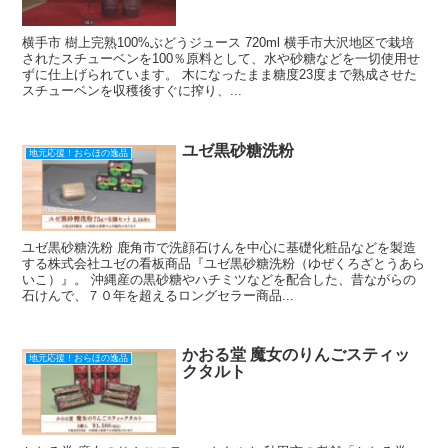
横手市 樹上完熟100%ぶどうジュース 720ml 横手市大沢地区で栽培
されたスチューベンを100％原料として、水や砂糖などを一切使用せ
ずに仕上げられています。 木になったまま糖度23度まで熟成させた
スチューベンを収穫後すぐに搾り、...
ユゼ黒砂糖洗粉
地元応援！おらほの逸品
ユゼ黒砂糖洗粉 鹿角市で洗顔石けんを中心に基礎化粧品などを製造
する株式会社ユゼの看板商品『ユゼ黒砂糖洗粉（ゆぜくろざとうあら
いこ）』。 沖縄産の黒砂糖やハチミツなどを配合した、昔ながらの
石けんで、７０年を超えるロングセラー商品...
かおる堂 魔女のりんごスティッ
地元応援！おらほの逸品
クタルト