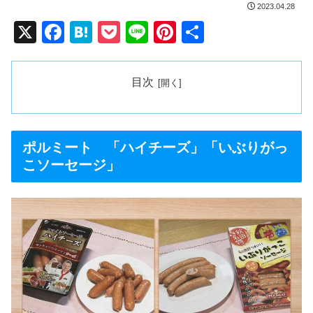
2023.04.28
X
F
H
P
Li
Pi
共
a
at
o
n
nt
有
c
e
ck
e
er
目次
e
n
et
e
b
a
st
o
ポルミート 「ハイチーズ」「いぶりがっ
o
こソーセージ」
k