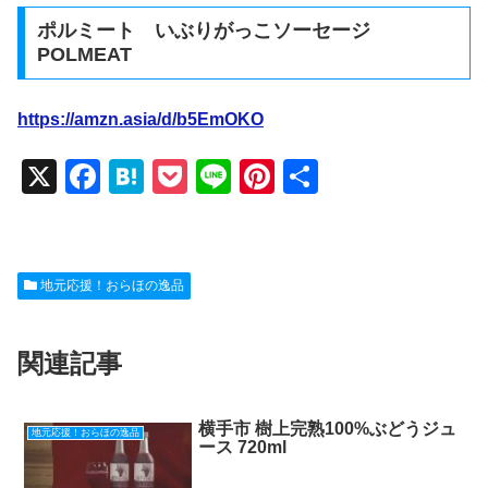
ポルミート いぶりがっこソーセージ
POLMEAT
https://amzn.asia/d/b5EmOKO
X
F
H
P
Li
Pi
共
a
at
o
n
nt
有
c
e
ck
e
er
e
n
et
e
地元応援！おらほの逸品
b
a
st
o
関連記事
o
k
横手市 樹上完熟100%ぶどうジュ
地元応援！おらほの逸品
ース 720ml