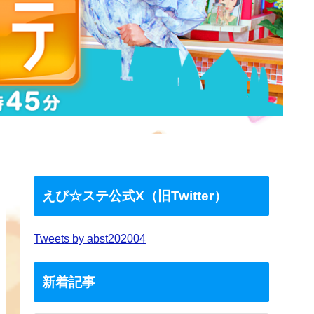
えび☆ステ公式X（旧Twitter）
Tweets by abst202004
新着記事