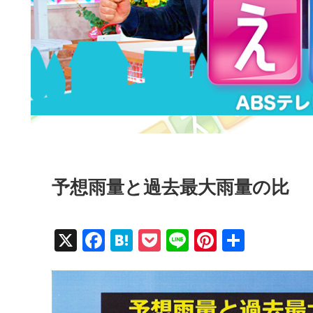
予想雨量と過去最大雨量の比
X
F
H
P
Li
Pi
共
a
at
o
n
nt
有
c
e
ck
e
er
e
n
et
e