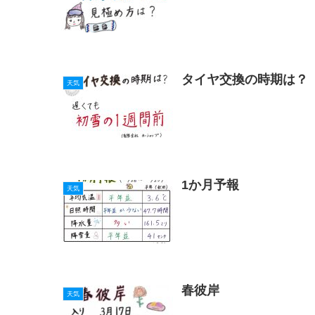
タイヤ交換の時期は？
天気
1か月予報
天気
春彼岸
天気