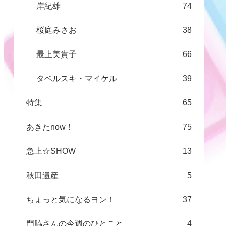
岸紀雄
74
桜庭みさお
38
最上美貴子
66
タベルスキ・マイケル
39
特集
65
あきたnow！
75
急上☆SHOW
13
秋田遺産
5
ちょっと気になるヨン！
37
門脇さんの今週のひとこと
4