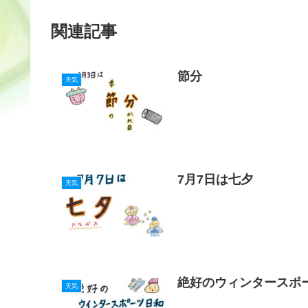
b
a
st
関連記事
o
o
節分
k
天気
7月7日は七夕
天気
絶好のウィンタースポ
天気