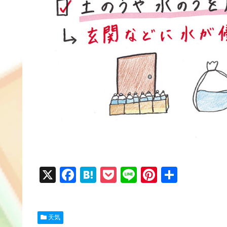
X
F
H
P
Li
Pi
共
a
at
o
n
nt
有
c
e
ck
e
er
天気
e
n
et
e