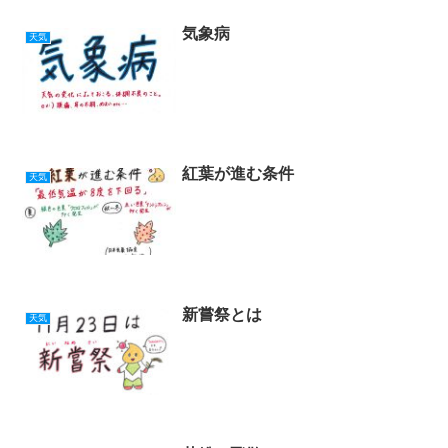
o
k
気象病
天気
紅葉が進む条件
天気
新嘗祭とは
天気