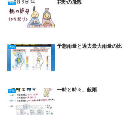
花粉の飛散
天気
予想雨量と過去最大雨量の比
天気
一時と時々、穀雨
天気