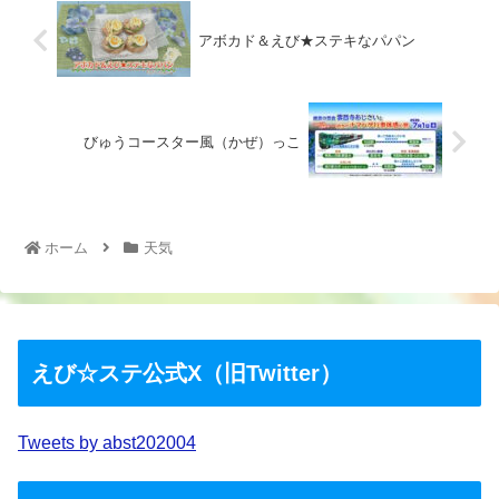
アボカド＆えび★ステキなパパン
びゅうコースター風（かぜ）っこ
ホーム
天気
えび☆ステ公式X（旧Twitter）
Tweets by abst202004