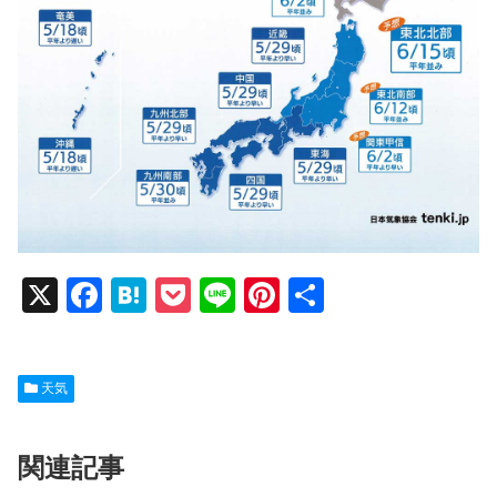
X
F
H
P
Li
Pi
共
a
at
o
n
nt
有
c
e
ck
e
er
天気
e
n
et
e
b
a
st
関連記事
o