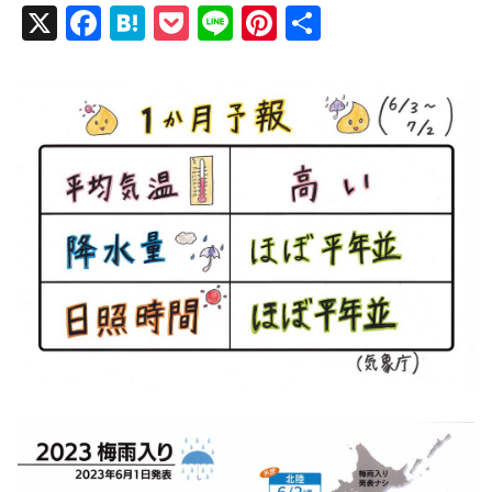
X
F
H
P
Li
Pi
共
a
at
o
n
nt
有
c
e
ck
e
er
e
n
et
e
b
a
st
o
o
k