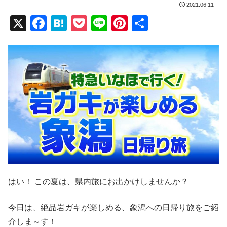
2021.06.11
X
F
H
P
Li
Pi
共
a
at
o
n
nt
有
c
e
ck
e
er
e
n
et
e
b
a
st
o
o
k
はい！ この夏は、県内旅にお出かけしませんか？
今日は、絶品岩ガキが楽しめる、象潟への日帰り旅をご紹
介しま～す！