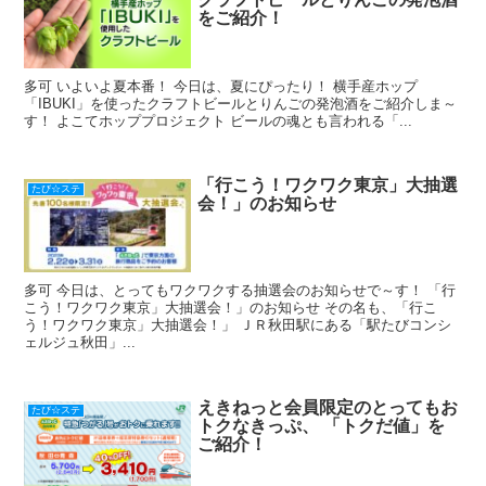
をご紹介！
多可 いよいよ夏本番！ 今日は、夏にぴったり！ 横手産ホップ
「IBUKI」を使ったクラフトビールとりんごの発泡酒をご紹介しま～
す！ よこてホッププロジェクト ビールの魂とも言われる「...
「行こう！ワクワク東京」大抽選
たび☆ステ
会！」のお知らせ
多可 今日は、とってもワクワクする抽選会のお知らせで～す！ 「行
こう！ワクワク東京」大抽選会！」のお知らせ その名も、「行こ
う！ワクワク東京」大抽選会！」 ＪＲ秋田駅にある「駅たびコンシ
ェルジュ秋田」...
えきねっと会員限定のとってもお
たび☆ステ
トクなきっぷ、 「トクだ値」を
ご紹介！