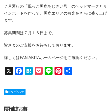
７月運行の「風っこ男鹿あじさい号」のヘッドマークとサ
インボードを作って、男鹿エリアの観光をさらに盛り上げ
ます。
募集期間は７月１６日まで。
皆さまのご支援をお待ちしております。
詳しくはFAN AKITAホームページをご確認ください。
X
F
H
P
Li
Pi
共
a
at
o
n
nt
有
c
e
ck
e
er
たび☆ステ
e
n
et
e
b
a
st
関連記事
o