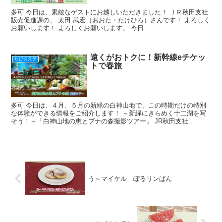
多可 今日は、素敵なゲストにお越しいただきました！ ＪＲ秋田支社
販売促進課の、 太田 武宏（おおた・たけひろ）さんです！ よろしく
お願いします！ よろしくお願いします。 今日...
遠くがおトクに！新幹線eチケッ
たび☆ステ
トで春旅
多可 今日は、４月、５月の新緑の白神山地で、この時期だけの特別
な体験ができる情報をご紹介します！ ～新緑にきらめく十二湖を写
そう！～「白神山地の恵とブナの森撮影ツアー」 JR秋田支社...
う～マイケル ぽるリンぱん