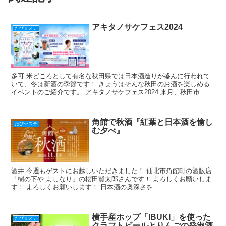
o
k
アキタノサケフェス2024
たび☆ステ
多可 米どころとして有名な秋田県では日本酒造りが盛んに行われて
いて、冬は新酒の季節です！ きょうはそんな秋田のお酒を楽しめる
イベントのご紹介です。 アキタノサケフェス2024 来月、秋田市...
角館で秋酒『紅葉と日本酒を愉し
たび☆ステ
む夕べ』
酒井 今週もゲストにお越しいただきました！ 仙北市角館町の酒販店
「樹の下や よしなり」の櫻田賢太郎さんです！ よろしくお願いしま
す！ よろしくお願いします！ 日本酒の奥深さを...
横手産ホップ「IBUKI」を使った
たび☆ステ
クラフトビールとりんごの発泡酒