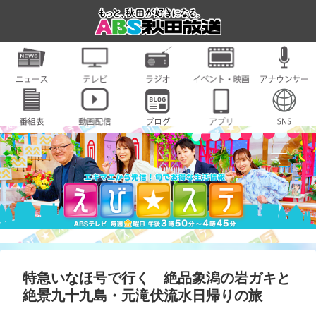
特急いなほ号で行く 絶品象潟の岩ガキと
絶景九十九島・元滝伏流水日帰りの旅