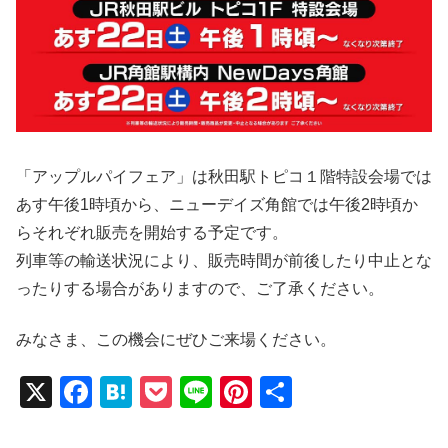
「アップルパイフェア」は秋田駅トピコ１階特設会場では
あす午後1時頃から、ニューデイズ角館では午後2時頃か
らそれぞれ販売を開始する予定です。
列車等の輸送状況により、販売時間が前後したり中止とな
ったりする場合がありますので、ご了承ください。
みなさま、この機会にぜひご来場ください。
X
F
H
P
Li
Pi
共
a
at
o
n
nt
有