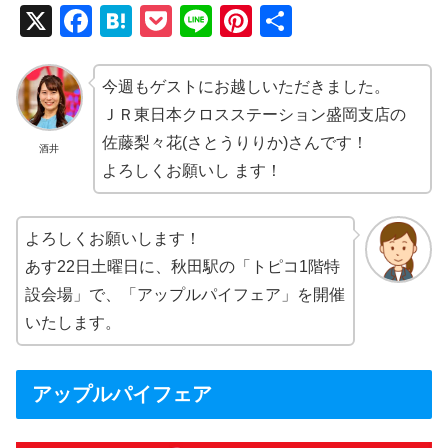
X
F
H
P
Li
Pi
共
a
at
o
n
nt
有
c
e
ck
e
er
今週もゲストにお越しいただきました。
e
n
et
e
ＪＲ東日本クロスステーション盛岡支店の
b
a
st
佐藤梨々花(さとうりりか)さんです！
酒井
よろしくお願いし ます！
o
o
k
よろしくお願いします！
あす22日土曜日に、秋田駅の「トピコ1階特
設会場」で、「アップルパイフェア」を開催
いたします。
アップルパイフェア