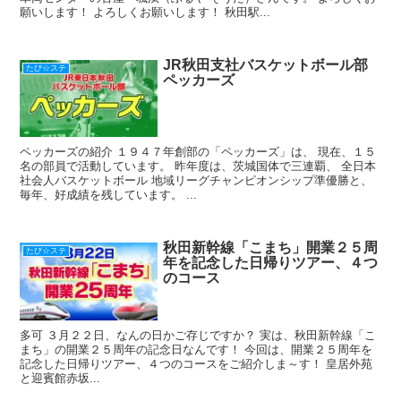
願いします！ よろしくお願いします！ 秋田駅...
JR秋田支社バスケットボール部
たび☆ステ
ペッカーズ
ペッカーズの紹介 １９４７年創部の「ペッカーズ」は、 現在、１５
名の部員で活動しています。 昨年度は、茨城国体で三連覇、 全日本
社会人バスケットボール 地域リーグチャンピオンシップ準優勝と、
毎年、好成績を残しています。 ...
秋田新幹線「こまち」開業２５周
たび☆ステ
年を記念した日帰りツアー、４つ
のコース
多可 ３月２２日、なんの日かご存じですか？ 実は、秋田新幹線「こ
まち」の開業２５周年の記念日なんです！ 今回は、開業２５周年を
記念した日帰りツアー、４つのコースをご紹介しま～す！ 皇居外苑
と迎賓館赤坂...