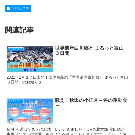
c
e
ck
e
er
たび☆ステ
e
n
et
e
b
a
st
関連記事
o
o
k
世界遺産白川郷と まるっと富山
たび☆ステ
３日間
2021年1月２７日出発！団体商品の「世界遺産白川郷と まるっと富山
３日間」のお知らせ
競え！秋田の小正月～冬の運動会
たび☆ステ
～
多可 今週はゲストにお越しいただきました！ JR東北本部 秋田総合
車両センターの古屋 颯汰（ふるや そうた）さんです。 よろしくお