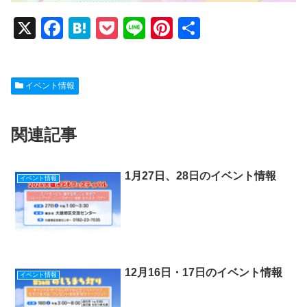
X
F
H
P
Li
Pi
共
a
at
o
n
nt
有
c
e
ck
e
er
イベント情報
e
n
et
e
b
a
st
関連記事
o
o
k
1月27日、28日のイベント情報
イベント情報
12月16日・17日のイベント情報
イベント情報