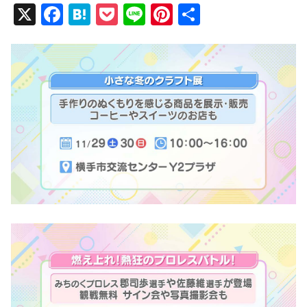
X
F
H
P
Li
Pi
共
a
at
o
n
nt
有
c
e
ck
e
er
e
n
et
e
b
a
st
o
o
k