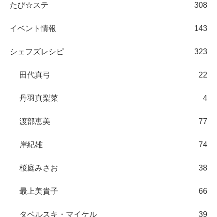
たび☆ステ
308
イベント情報
143
シェフズレシピ
323
田代真弓
22
丹羽真梨菜
4
渡部恵美
77
岸紀雄
74
桜庭みさお
38
最上美貴子
66
タベルスキ・マイケル
39