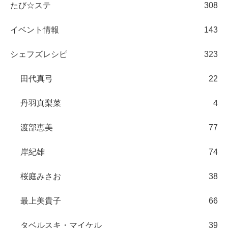
たび☆ステ
308
イベント情報
143
シェフズレシピ
323
田代真弓
22
丹羽真梨菜
4
渡部恵美
77
岸紀雄
74
桜庭みさお
38
最上美貴子
66
タベルスキ・マイケル
39