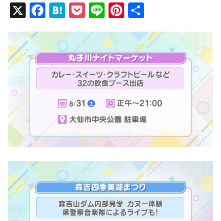
X
F
H
P
Li
Pi
共
a
at
o
n
nt
有
c
e
ck
e
er
e
n
et
e
b
a
st
o
o
k