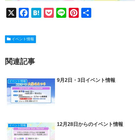
X
F
H
P
Li
Pi
共
a
at
o
n
nt
有
c
e
ck
e
er
イベント情報
e
n
et
e
b
a
st
関連記事
o
o
k
9月2日・3日イベント情報
イベント情報
12月28日からのイベント情報
イベント情報