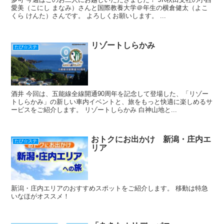
愛美（こにし まなみ）さんと国際教養大学＠年生の横倉健太（よこ
くら けんた）さんです。 よろしくお願いします。 ...
リゾートしらかみ
たび☆ステ
酒井 今回は、五能線全線開通90周年を記念して登場した、「リゾー
トしらかみ」の新しい車内イベントと、旅をもっと快適に楽しめるサ
ービスをご紹介します。 リゾートしらかみ 白神山地と...
おトクにお出かけ 新潟・庄内エ
たび☆ステ
リア
新潟・庄内エリアのおすすめスポットをご紹介します。 移動は特急
いなほがオススメ！