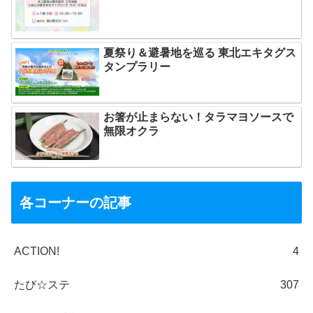
夏祭り＆避暑地を巡る 東北エキタグス
タンプラリー
お箸が止まらない！タラマヨソースで
無限オクラ
各コーナーの記事
ACTION!
4
たび☆ステ
307