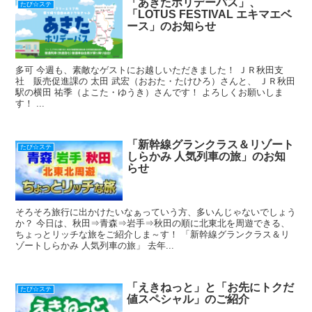
「あきたホリデーパス」、
たび☆ステ
「LOTUS FESTIVAL エキマエベ
ース」のお知らせ
多可 今週も、素敵なゲストにお越しいただきました！ ＪＲ秋田支
社 販売促進課の 太田 武宏（おおた・たけひろ）さんと、 ＪＲ秋田
駅の横田 祐季（よこた・ゆうき）さんです！ よろしくお願いしま
す！ ...
「新幹線グランクラス＆リゾート
たび☆ステ
しらかみ 人気列車の旅」のお知
らせ
そろそろ旅行に出かけたいなぁっていう方、多いんじゃないでしょう
か？ 今日は、秋田⇒青森⇒岩手⇒秋田の順に北東北を周遊できる、
ちょっとリッチな旅をご紹介しま～す！ 「新幹線グランクラス＆リ
ゾートしらかみ 人気列車の旅」 去年...
「えきねっと」と「お先にトクだ
たび☆ステ
値スペシャル」のご紹介