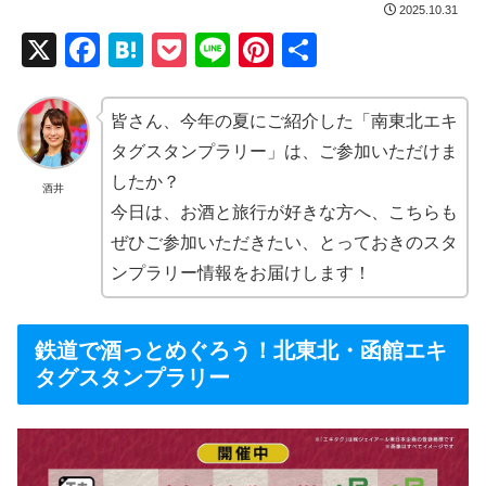
2025.10.31
X
F
H
P
Li
Pi
共
a
at
o
n
nt
有
c
e
ck
e
er
皆さん、今年の夏にご紹介した「南東北エキ
e
n
et
e
タグスタンプラリー」は、ご参加いただけま
b
a
st
したか？
酒井
今日は、お酒と旅行が好きな方へ、こちらも
o
ぜひご参加いただきたい、とっておきのスタ
o
ンプラリー情報をお届けします！
k
鉄道で酒っとめぐろう！北東北・函館エキ
タグスタンプラリー