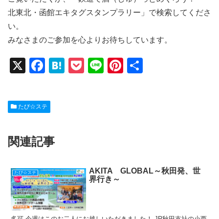
北東北・函館エキタグスタンプラリー」で検索してくださ
い。
みなさまのご参加を心よりお待ちしています。
X
F
H
P
Li
Pi
共
a
at
o
n
nt
有
c
e
ck
e
er
たび☆ステ
e
n
et
e
b
a
st
関連記事
o
o
k
AKITA GLOBAL～秋田発、世
たび☆ステ
界行き～
多可 今週はこのお二人にお越しいただきました！ JR秋田支社の小西