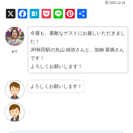
2022.12.16
X
F
H
P
Li
Pi
共
a
at
o
n
nt
有
c
e
ck
e
er
今週も、素敵なゲストにお越しいただきまし
e
n
et
e
た！
b
a
st
JR秋田駅の丸山 純弥さんと、加納 菜摘さん
多可
です！
o
よろしくお願いします！
o
k
よろしくお願いします！