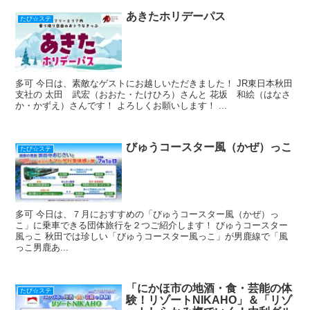
o
k
あきたホリデーパス
たび☆ステ
多可 今日は、素敵なゲストにお越しいただきました！ JR東日本秋田
支社の 太田 武宏（おおた・たけひろ）さんと 花坂 和絵（はなさ
か・かずえ）さんです！ よろしくお願いします！ ...
びゅうコースター風（かぜ）っこ
たび☆ステ
多可 今日は、７月におすすめの「びゅうコースター風（かぜ）っ
こ」に乗車できる団体旅行を２つご紹介します！ びゅうコースター
風っこ 秋田では珍しい「びゅうコースター風っこ」が男鹿線で「風
っこ男鹿あ...
「にかほ市の地酒・食・芸能の体
たび☆ステ
験！リゾートNIKAHO」＆「リゾ