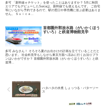
多可 「新幹線ｅチケット」を使ったことはありますか？ 5月に秋田
エリアでもデビューしたSuicaは、新幹線でも使えるんです。 ご自宅
等にいながら予約できるので、駅の窓口や券売機に並ぶ必要はありま
せん。 Ｓｕｉｃａ...
首都圏外郭放水路（がいかくほう
たび☆ステ
すいろ）と鉄道博物館見学
多可 みなさん！ そろそろ夏のお出かけの計画を立てていることだと
思います。 社会科見学もしながら東京方面へ涼みに行くお泊りプラ
ンはいかがですか？ 首都圏外郭放水路（がいかくほうすいろ）と鉄
道博...
ハタハタの水煮 しょっつる・バターソー
ス