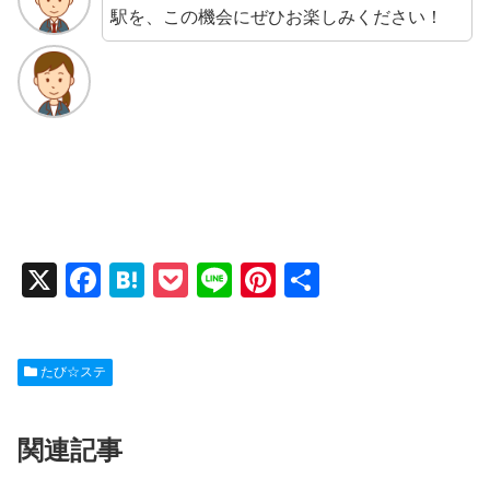
駅を、この機会にぜひお楽しみください！
X
F
H
P
Li
Pi
共
a
at
o
n
nt
有
c
e
ck
e
er
たび☆ステ
e
n
et
e
b
a
st
関連記事
o