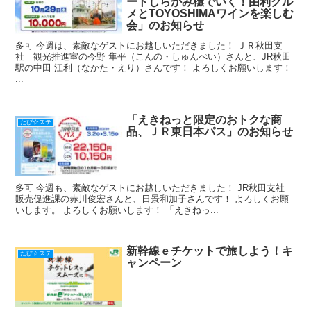
ートしらかみ橅でいく！由利グル
メとTOYOSHIMAワインを楽しむ
会」のお知らせ
多可 今週は、素敵なゲストにお越しいただきました！ ＪＲ秋田支
社 観光推進室の今野 隼平（こんの・しゅんぺい）さんと、JR秋田
駅の中田 江利（なかた・えり）さんです！ よろしくお願いします！
...
「えきねっと限定のおトクな商
たび☆ステ
品、ＪＲ東日本パス」のお知らせ
多可 今週も、素敵なゲストにお越しいただきました！ JR秋田支社
販売促進課の赤川俊宏さんと、日景和加子さんです！ よろしくお願
いします。 よろしくお願いします！ 「えきねっ...
新幹線ｅチケットで旅しよう！キ
たび☆ステ
ャンペーン