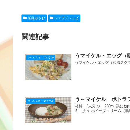
a
at
o
n
nt
有
c
e
ck
e
er
桜庭みさお
シェフズレシピ
e
n
et
e
b
a
st
関連記事
o
o
うマイケル・エッグ（
k
タベルスキ・マイケル
うマイケル・エッグ（欧風スク
う～マイケル ポトラ
タベルスキ・マイケル
材料 2人分 水 250ml 鶏む
ギ 少々 ホイップクリーム（脂肪