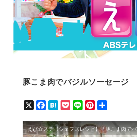
豚こま肉でバジルソーセージ
X
F
H
P
Li
Pi
共
a
at
o
n
nt
有
c
e
ck
e
er
えび☆ステ【シェフズレシピ】「豚こま肉でバジ
e
n
et
e