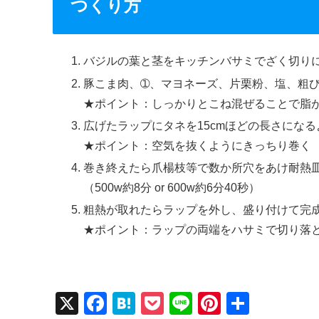
つくり方
バジルの葉と茎をキッチンバサミでざく切り
豚こま肉、➀、マヨネーズ、片栗粉、塩、粗
★ポイント：しっかりとこね混ぜることで脂
広げたラップにタネを15cmほどの長さにな
★ポイント：空気を抜くようにきっちり巻く
巻き終えたら爪楊枝等で数か所穴をあけ耐熱
（500w約8分 or 600w約6分40秒）
粗熱が取れたらラップを外し、盛り付けて完
★ポイント：ラップの両端をハサミで切り落
X
F
H
P
Li
Pi
共