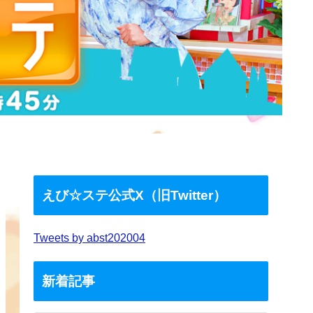
えび☆ステ公式X（旧Twitter）
Tweets by abst202004
新着記事