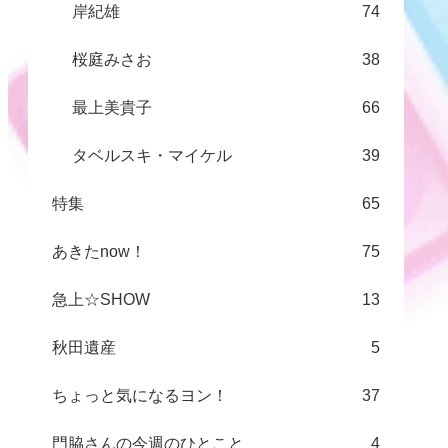
岸紀雄
74
桜庭みさお
38
最上美貴子
66
タベルスキ・マイケル
39
特集
65
あきたnow！
75
急上☆SHOW
13
秋田遺産
5
ちょっと気になるヨン！
37
門脇さんの今週のひとこと
4