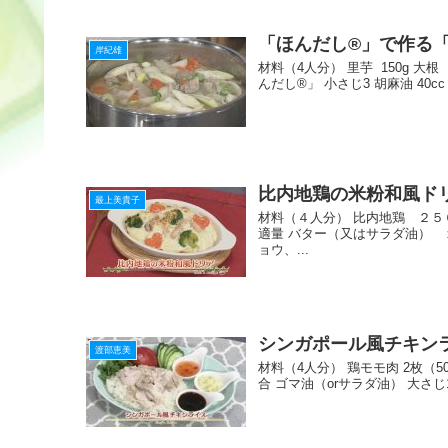
「ほんだし®」で作る
岸紀雄
材料（4人分） 里芋 150g 大根 1
んだし®」 小さじ3 胡麻油 40cc 
比内地鶏の米粉和風ド
最上美貴子
材料（４人分） 比内地鶏 ２
適量 バター（又はサラダ油） 
ョウ、...
シンガポール風チキン
渡部恵美
材料（4人分） 鶏モモ肉 2枚（50
合 ゴマ油（orサラダ油） 大さじ1