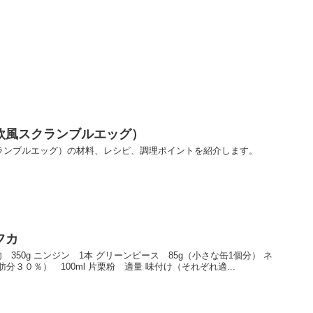
欧風スクランブルエッグ）
ランブルエッグ）の材料、レシピ、調理ポイントを紹介します。
フカ
ね肉 350g ニンジン 1本 グリーンピース 85g（小さな缶1個分） ネ
分３０％） 100ml 片栗粉 適量 味付け（それぞれ適...