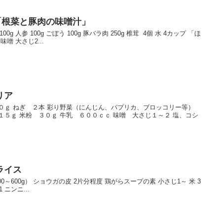
「根菜と豚肉の味噌汁」
00g 人参 100g ごぼう 100g 豚バラ肉 250g 椎茸 4個 水 4カップ 「ほ
味噌 大さじ2...
リア
５０ｇ ねぎ ２本 彩り野菜（にんじん、パプリカ、ブロッコリー等）
１５ｇ 米粉 ３０ｇ 牛乳 ６００ｃｃ 味噌 大さじ１～２ 塩、コシ
ライス
0～600g） ショウガの皮 2片分程度 鶏がらスープの素 小さじ1～ 米 3
 ニンニ...