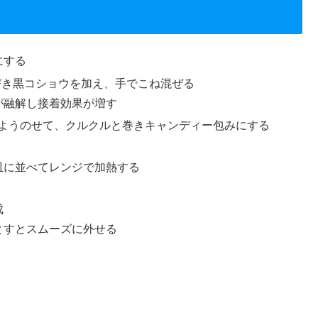
にする
びき黒コショウを加え、手でこね混ぜる
が融解し接着効果が増す
るようのせて、クルクルと巻きキャンディー包みにする
皿に並べてレンジで加熱する
成
とすとスムーズに外せる