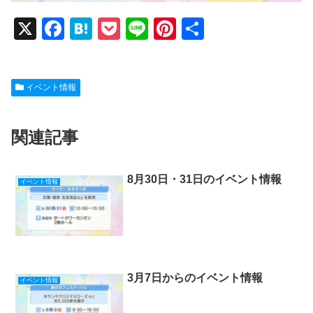
X
F
H
P
Li
Pi
共
a
at
o
n
nt
有
c
e
ck
e
er
イベント情報
e
n
et
e
b
a
st
関連記事
o
o
k
8月30日・31日のイベント情報
イベント情報
3月7日からのイベント情報
イベント情報