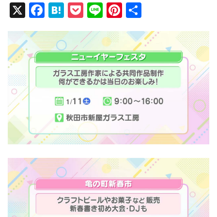
X
F
H
P
Li
Pi
共
a
at
o
n
nt
有
c
e
ck
e
er
e
n
et
e
b
a
st
o
o
k