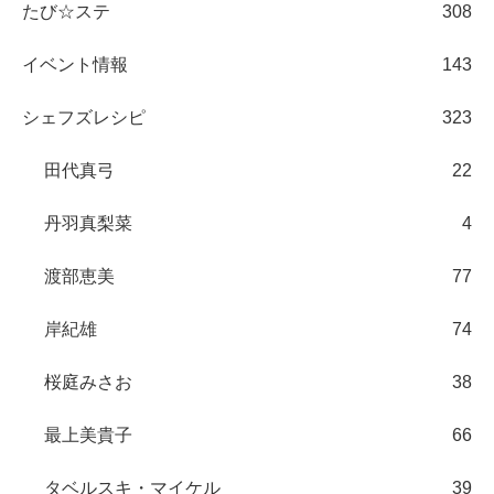
たび☆ステ
308
イベント情報
143
シェフズレシピ
323
田代真弓
22
丹羽真梨菜
4
渡部恵美
77
岸紀雄
74
桜庭みさお
38
最上美貴子
66
タベルスキ・マイケル
39