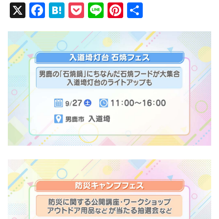
X
F
H
P
Li
Pi
共
a
at
o
n
nt
有
c
e
ck
e
er
e
n
et
e
b
a
st
o
o
k