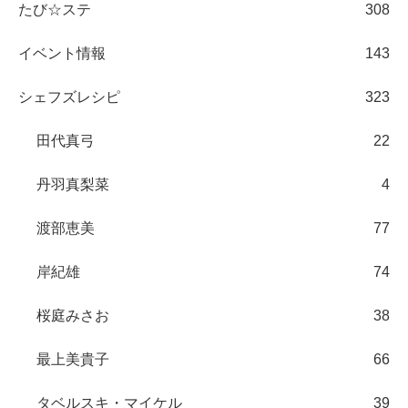
たび☆ステ
308
イベント情報
143
シェフズレシピ
323
田代真弓
22
丹羽真梨菜
4
渡部恵美
77
岸紀雄
74
桜庭みさお
38
最上美貴子
66
タベルスキ・マイケル
39