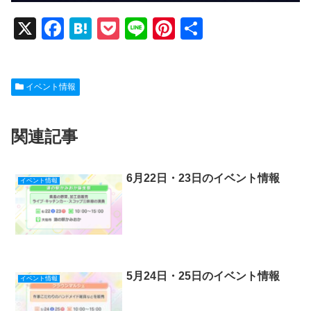
X
F
H
P
Li
Pi
共
a
at
o
n
nt
有
c
e
ck
e
er
イベント情報
e
n
et
e
b
a
st
関連記事
o
o
k
6月22日・23日のイベント情報
イベント情報
5月24日・25日のイベント情報
イベント情報