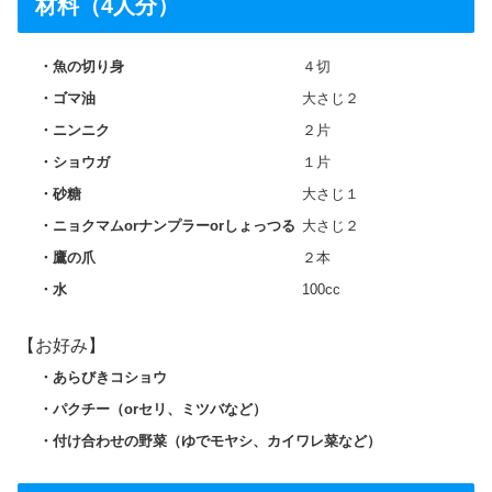
材料（4人分）
魚の切り身
４切
ゴマ油
大さじ２
ニンニク
２片
ショウガ
１片
砂糖
大さじ１
ニョクマムorナンプラーorしょっつる
大さじ２
鷹の爪
２本
水
100cc
【お好み】
あらびきコショウ
パクチー（orセリ、ミツバなど）
付け合わせの野菜（ゆでモヤシ、カイワレ菜など）