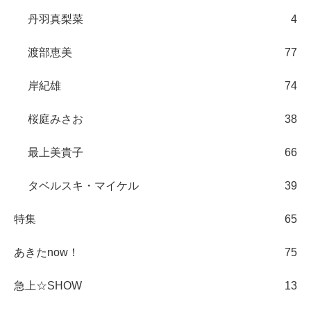
丹羽真梨菜
4
渡部恵美
77
岸紀雄
74
桜庭みさお
38
最上美貴子
66
タベルスキ・マイケル
39
特集
65
あきたnow！
75
急上☆SHOW
13