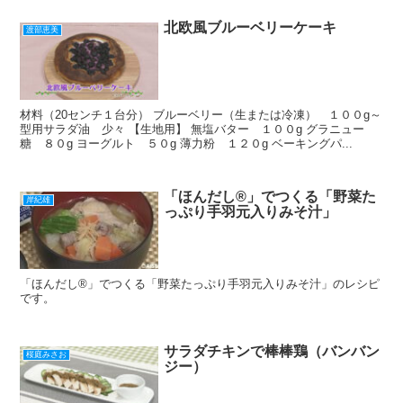
北欧風ブルーベリーケーキ
渡部恵美
材料（20センチ１台分） ブルーベリー（生または冷凍） １００g～
型用サラダ油 少々 【生地用】 無塩バター １００g グラニュー
糖 ８０g ヨーグルト ５０g 薄力粉 １２０g ベーキングパ...
「ほんだし®」でつくる「野菜た
岸紀雄
っぷり手羽元入りみそ汁」
「ほんだし®」でつくる「野菜たっぷり手羽元入りみそ汁」のレシピ
です。
サラダチキンで棒棒鶏（バンバン
桜庭みさお
ジー）