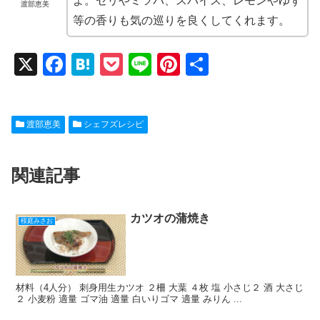
よ。セリやミツバ、スパイス、レモンやゆず
渡部恵美
等の香りも気の巡りを良くしてくれます。
X
F
H
P
Li
Pi
共
a
at
o
n
nt
有
c
e
ck
e
er
渡部恵美
シェフズレシピ
e
n
et
e
b
a
st
関連記事
o
o
k
カツオの蒲焼き
桜庭みさお
材料（4人分） 刺身用生カツオ ２柵 大葉 ４枚 塩 小さじ２ 酒 大さじ
２ 小麦粉 適量 ゴマ油 適量 白いりゴマ 適量 みりん ...