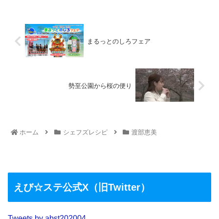
まるっとのしろフェア
勢至公園から桜の便り
ホーム
シェフズレシピ
渡部恵美
えび☆ステ公式X（旧Twitter）
Tweets by abst202004