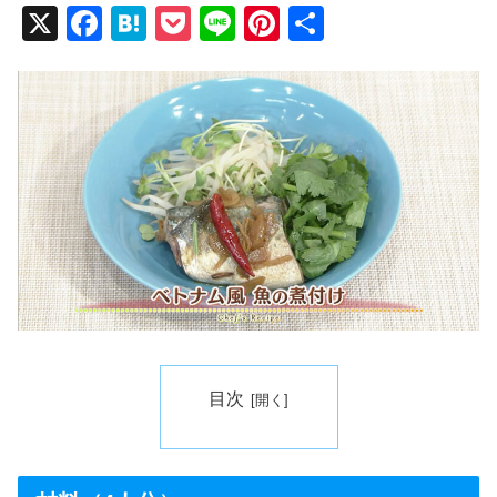
X
F
H
P
Li
Pi
共
a
at
o
n
nt
有
c
e
ck
e
er
e
n
et
e
b
a
st
o
o
k
目次