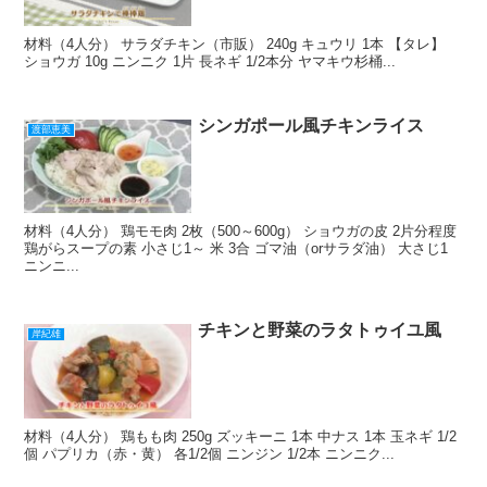
材料（4人分） サラダチキン（市販） 240g キュウリ 1本 【タレ】
ショウガ 10g ニンニク 1片 長ネギ 1/2本分 ヤマキウ杉桶...
シンガポール風チキンライス
渡部恵美
材料（4人分） 鶏モモ肉 2枚（500～600g） ショウガの皮 2片分程度
鶏がらスープの素 小さじ1～ 米 3合 ゴマ油（orサラダ油） 大さじ1
ニンニ...
チキンと野菜のラタトゥイユ風
岸紀雄
材料（4人分） 鶏もも肉 250g ズッキーニ 1本 中ナス 1本 玉ネギ 1/2
個 パプリカ（赤・黄） 各1/2個 ニンジン 1/2本 ニンニク...