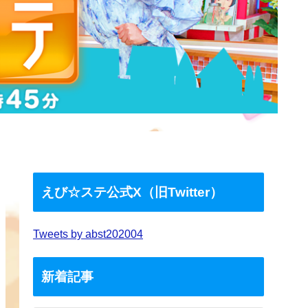
えび☆ステ公式X（旧Twitter）
Tweets by abst202004
新着記事