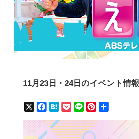
11月23日・24日のイベント情
X
F
H
P
Li
Pi
共
a
at
o
n
nt
有
c
e
ck
e
er
e
n
et
e