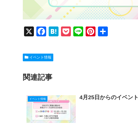
X
F
H
P
Li
Pi
共
a
at
o
n
nt
有
c
e
ck
e
er
イベント情報
e
n
et
e
b
a
st
関連記事
o
o
4月25日からのイベン
k
イベント情報