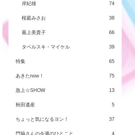
岸紀雄
74
桜庭みさお
38
最上美貴子
66
タベルスキ・マイケル
39
特集
65
あきたnow！
75
急上☆SHOW
13
秋田遺産
5
ちょっと気になるヨン！
37
門脇さんの今週のひとこと
4