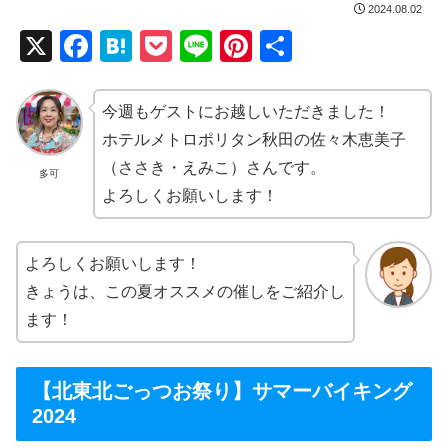
2024.08.02
X
F
H
P
Li
Pi
共
a
at
o
n
nt
有
c
e
ck
e
er
今週もゲストにお越しいただきました！
e
n
et
e
ホテルメトロポリタン秋田の佐々木恵美子
b
a
st
（ささき・えみこ）さんです。
多可
よろしくお願いします！
o
o
k
よろしくお願いします！
きょうは、この夏オススメの催しをご紹介し
ます！
【北東北ごっつお祭り】サマーバイキング
2024