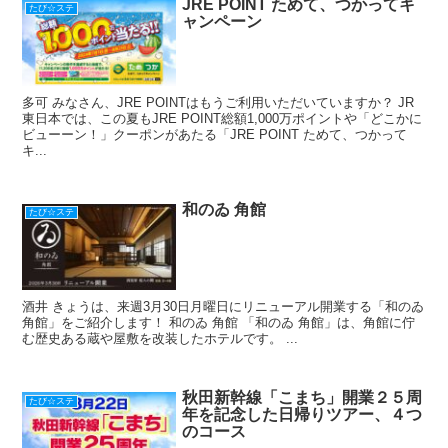
JRE POINT ためて、つかってキ
たび☆ステ
ャンペーン
多可 みなさん、JRE POINTはもうご利用いただいていますか？ JR
東日本では、この夏もJRE POINT総額1,000万ポイントや「どこかに
ビューーン！」クーポンがあたる「JRE POINT ためて、つかって
キ...
和のゐ 角館
たび☆ステ
酒井 きょうは、来週3月30日月曜日にリニューアル開業する「和のゐ
角館」をご紹介します！ 和のゐ 角館 「和のゐ 角館」は、角館に佇
む歴史ある蔵や屋敷を改装したホテルです。 ...
秋田新幹線「こまち」開業２５周
たび☆ステ
年を記念した日帰りツアー、４つ
のコース