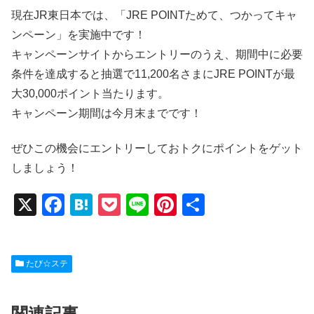
現在JR東日本では、「JRE POINTためて、つかってキャ
ンペーン」を実施中です！
キャンペーンサイトからエントリーのうえ、期間中に必要
条件を達成すると抽選で11,200名さまにJRE POINTが最
大30,000ポイント当たります。
キャンペーン期間は今月末までです！
ぜひこの機会にエントリーしておトクにポイントをゲット
しましょう！
X
F
H
P
Li
Pi
共
a
at
o
n
nt
有
c
e
ck
e
er
たび☆ステ
e
n
et
e
b
a
st
関連記事