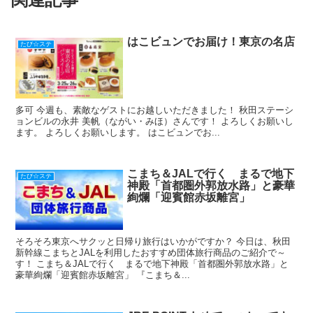
o
o
k
はこビュンでお届け！東京の名店
たび☆ステ
多可 今週も、素敵なゲストにお越しいただきました！ 秋田ステーシ
ョンビルの永井 美帆（ながい・みほ）さんです！ よろしくお願いし
ます。 よろしくお願いします。 はこビュンでお...
こまち＆JALで行く まるで地下
たび☆ステ
神殿「首都圏外郭放水路」と豪華
絢爛「迎賓館赤坂離宮」
そろそろ東京へサクッと日帰り旅行はいかがですか？ 今日は、秋田
新幹線こまちとJALを利用したおすすめ団体旅行商品のご紹介で～
す！ こまち＆JALで行く まるで地下神殿「首都圏外郭放水路」と
豪華絢爛「迎賓館赤坂離宮」 『こまち＆...