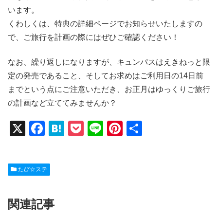
います。
くわしくは、特典の詳細ページでお知らせいたしますの
で、ご旅行を計画の際にはぜひご確認ください！
なお、繰り返しになりますが、キュンパスはえきねっと限
定の発売であること、そしてお求めはご利用日の14日前
までという点にご注意いただき、お正月はゆっくりご旅行
の計画など立ててみませんか？
X
F
H
P
Li
Pi
共
a
at
o
n
nt
有
c
e
ck
e
er
たび☆ステ
e
n
et
e
b
a
st
関連記事
o