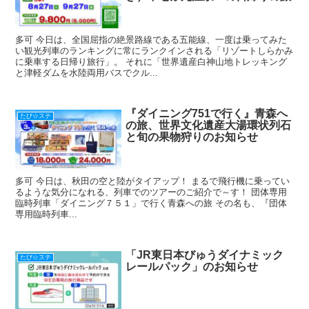
多可 今日は、全国屈指の絶景路線である五能線、一度は乗ってみた
い観光列車のランキングに常にランクインされる「リゾートしらかみ
に乗車する日帰り旅行」。 それに「世界遺産白神山地トレッキング
と津軽ダムを水陸両用バスでクル...
『ダイニング751で行く』青森へ
たび☆ステ
の旅、世界文化遺産大湯環状列石
と旬の果物狩りのお知らせ
多可 今日は、秋田の空と陸がタイアップ！ まるで飛行機に乗ってい
るような気分になれる、列車でのツアーのご紹介で～す！ 団体専用
臨時列車「ダイニング７５１」で行く青森への旅 その名も、『団体
専用臨時列車...
「JR東日本びゅうダイナミック
たび☆ステ
レールパック」のお知らせ