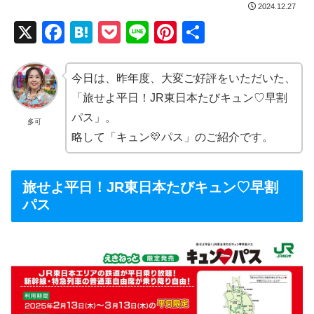
2024.12.27
X
F
H
P
Li
Pi
共
a
at
o
n
nt
有
c
e
ck
e
er
今日は、昨年度、大変ご好評をいただいた、
e
n
et
e
「旅せよ平日！JR東日本たびキュン♡早割
b
a
st
パス」。
多可
略して「キュン💛パス」のご紹介です。
o
o
k
旅せよ平日！JR東日本たびキュン♡早割
パス