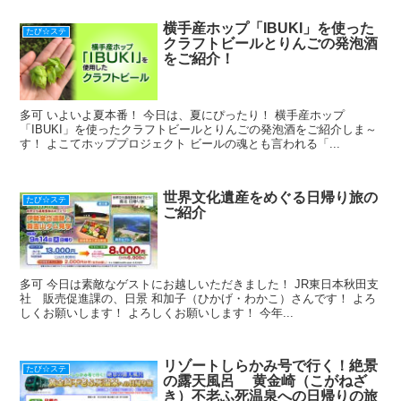
o
k
横手産ホップ「IBUKI」を使った
たび☆ステ
クラフトビールとりんごの発泡酒
をご紹介！
多可 いよいよ夏本番！ 今日は、夏にぴったり！ 横手産ホップ
「IBUKI」を使ったクラフトビールとりんごの発泡酒をご紹介しま～
す！ よこてホッププロジェクト ビールの魂とも言われる「...
世界文化遺産をめぐる日帰り旅の
たび☆ステ
ご紹介
多可 今日は素敵なゲストにお越しいただきました！ JR東日本秋田支
社 販売促進課の、日景 和加子（ひかげ・わかこ）さんです！ よろ
しくお願いします！ よろしくお願いします！ 今年...
リゾートしらかみ号で行く！絶景
たび☆ステ
の露天風呂 黄金崎（こがねざ
き）不老ふ死温泉への日帰りの旅