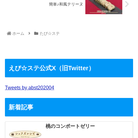
簡単♪和風テリーヌ
ホーム
たび☆ステ
えび☆ステ公式X（旧Twitter）
Tweets by abst202004
新着記事
桃のコンポートゼリー