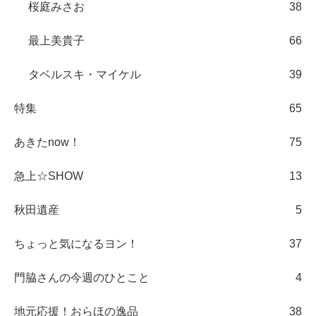
桜庭みさお
38
最上美貴子
66
タベルスキ・マイケル
39
特集
65
あきたnow！
75
急上☆SHOW
13
秋田遺産
5
ちょっと気になるヨン！
37
門脇さんの今週のひとこと
4
地元応援！おらほの逸品
38