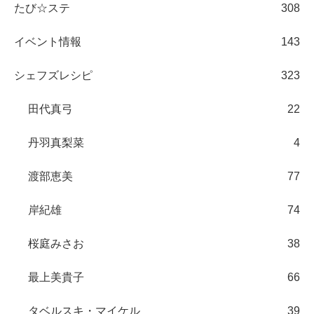
たび☆ステ
308
イベント情報
143
シェフズレシピ
323
田代真弓
22
丹羽真梨菜
4
渡部恵美
77
岸紀雄
74
桜庭みさお
38
最上美貴子
66
タベルスキ・マイケル
39