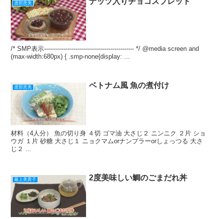
k
ナッツ入りチョコスプレッド
渡部恵美
/* SMP表示---------------------------------------------- */ @media screen and
(max-width:680px) { .smp-none{display: ...
ベトナム風 魚の煮付け
渡部恵美
材料（4人分） 魚の切り身 ４切 ゴマ油 大さじ２ ニンニク ２片 ショ
ウガ １片 砂糖 大さじ１ ニョクマムorナンプラーorしょっつる 大さ
じ２ ...
2度美味しい鯛のごまだれ丼
最上美貴子