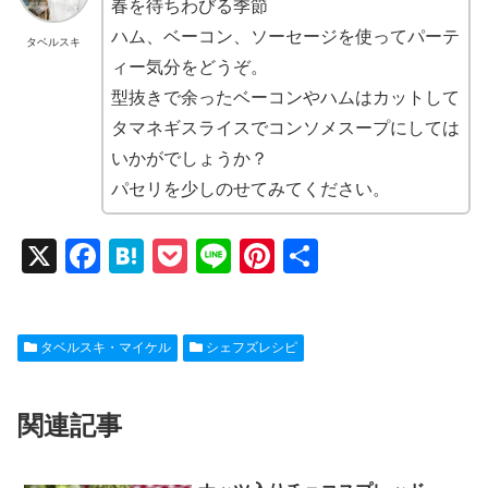
春を待ちわびる季節
ハム、ベーコン、ソーセージを使ってパーテ
タベルスキ
ィー気分をどうぞ。
型抜きで余ったベーコンやハムはカットして
タマネギスライスでコンソメスープにしては
いかがでしょうか？
パセリを少しのせてみてください。
X
F
H
P
Li
Pi
共
a
at
o
n
nt
有
c
e
ck
e
er
タベルスキ・マイケル
シェフズレシピ
e
n
et
e
b
a
st
関連記事
o
o