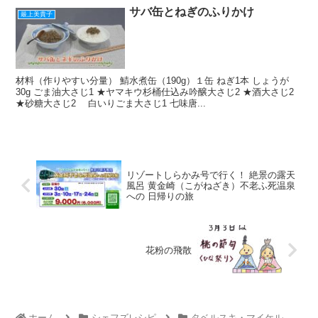
サバ缶とねぎのふりかけ
最上美貴子
材料（作りやすい分量） 鯖水煮缶（190g）１缶 ねぎ1本 しょうが
30g ごま油大さじ1 ★ヤマキウ杉桶仕込み吟醸大さじ2 ★酒大さじ2
★砂糖大さじ2 白いりごま大さじ1 七味唐...
リゾートしらかみ号で行く！ 絶景の露天
風呂 黄金崎（こがねざき）不老ふ死温泉
への 日帰りの旅
花粉の飛散
ホーム
シェフズレシピ
タベルスキ・マイケル