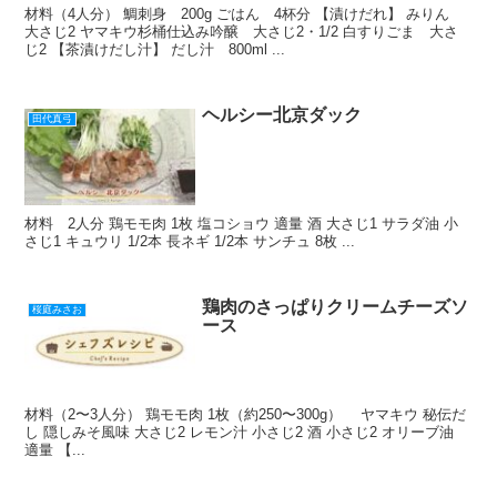
材料（4人分） 鯛刺身 200g ごはん 4杯分 【漬けだれ】 みりん
大さじ2 ヤマキウ杉桶仕込み吟醸 大さじ2・1/2 白すりごま 大さ
じ2 【茶漬けだし汁】 だし汁 800ml ...
ヘルシー北京ダック
田代真弓
材料 2人分 鶏モモ肉 1枚 塩コショウ 適量 酒 大さじ1 サラダ油 小
さじ1 キュウリ 1/2本 長ネギ 1/2本 サンチュ 8枚 ...
鶏肉のさっぱりクリームチーズソ
桜庭みさお
ース
材料（2〜3人分） 鶏モモ肉 1枚（約250〜300g） ヤマキウ 秘伝だ
し 隠しみそ風味 大さじ2 レモン汁 小さじ2 酒 小さじ2 オリーブ油
適量 【...