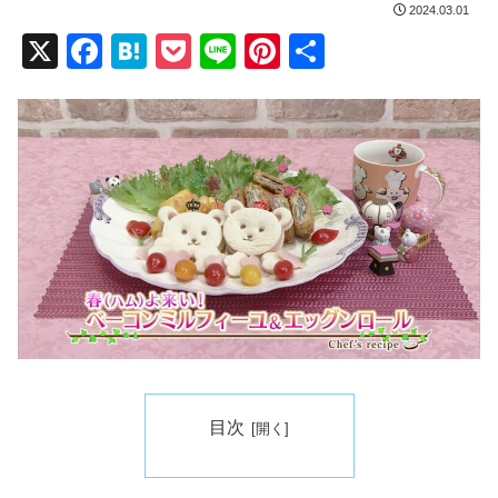
2024.03.01
X
F
H
P
Li
Pi
共
a
at
o
n
nt
有
c
e
ck
e
er
e
n
et
e
b
a
st
o
o
k
目次