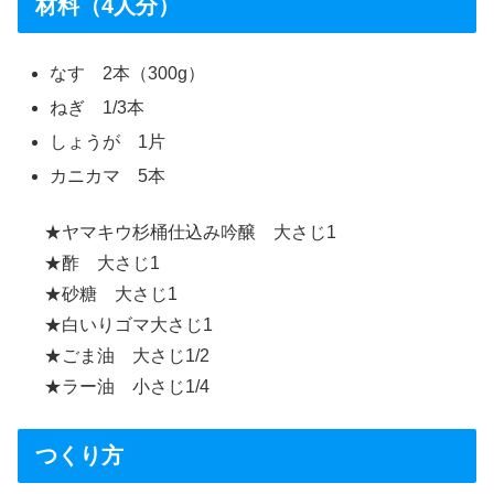
材料（4人分）
なす 2本（300g）
ねぎ 1/3本
しょうが 1片
カニカマ 5本
★ヤマキウ杉桶仕込み吟醸 大さじ1
★酢 大さじ1
★砂糖 大さじ1
★白いりゴマ大さじ1
★ごま油 大さじ1/2
★ラー油 小さじ1/4
つくり方