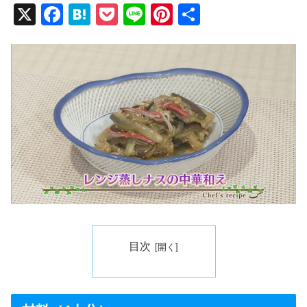
X
F
H
P
Li
Pi
共
a
at
o
n
nt
有
c
e
ck
e
er
e
n
et
e
b
a
st
o
o
k
目次