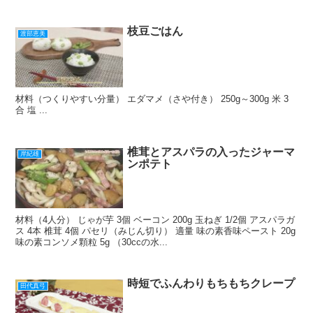
枝豆ごはん
渡部恵美
材料（つくりやすい分量） エダマメ（さや付き） 250g～300g 米 3
合 塩 ...
椎茸とアスパラの入ったジャーマ
岸紀雄
ンポテト
材料（4人分） じゃが芋 3個 ベーコン 200g 玉ねぎ 1/2個 アスパラガ
ス 4本 椎茸 4個 パセリ（みじん切り） 適量 味の素香味ペースト 20g
味の素コンソメ顆粒 5g （30ccの水...
時短でふんわりもちもちクレープ
田代真弓