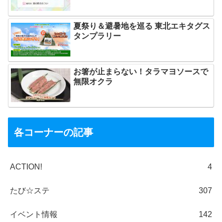
夏祭り＆避暑地を巡る 東北エキタグス
タンプラリー
お箸が止まらない！タラマヨソースで
無限オクラ
各コーナーの記事
ACTION!
4
たび☆ステ
307
イベント情報
142