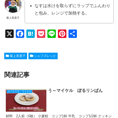
なすは水けを取らずにラップでふんわり
と包み、レンジで加熱する。
最上美貴子
X
F
H
P
Li
Pi
共
a
at
o
n
nt
有
c
e
ck
e
er
最上美貴子
シェフズレシピ
e
n
et
e
b
a
st
関連記事
o
o
k
う～マイケル ぽるリンぱん
タベルスキ・マイケル
材料 2人前（6枚） 小麦粉 コップ1杯 牛乳 コップ1/2杯 クッキン