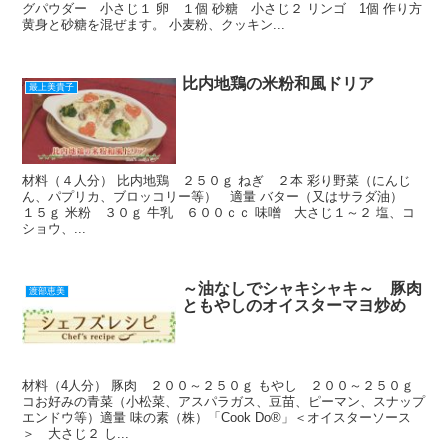
グパウダー 小さじ１ 卵 １個 砂糖 小さじ２ リンゴ 1個 作り方
黄身と砂糖を混ぜます。 小麦粉、クッキン...
比内地鶏の米粉和風ドリア
最上美貴子
材料（４人分） 比内地鶏 ２５０ｇ ねぎ ２本 彩り野菜（にんじ
ん、パプリカ、ブロッコリー等） 適量 バター（又はサラダ油）
１５ｇ 米粉 ３０ｇ 牛乳 ６００ｃｃ 味噌 大さじ１～２ 塩、コ
ショウ、...
～油なしでシャキシャキ～ 豚肉
渡部恵美
ともやしのオイスターマヨ炒め
材料（4人分） 豚肉 ２００～２５０ｇ もやし ２００～２５０ｇ
コお好みの青菜（小松菜、アスパラガス、豆苗、ピーマン、スナップ
エンドウ等）適量 味の素（株）「Cook Do®」＜オイスターソース
＞ 大さじ２ し...