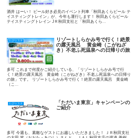
酒井 はーい！ ビール好き必見のイベント列車「秋田あくらビール テ
イスティングトレイン」が、今年も運行します！ 秋田あくらビール
テイスティングトレイン JＲ秋田支社と「秋田あくら...
リゾートしらかみ号で行く！絶景
たび☆ステ
の露天風呂 黄金崎（こがねざ
き）不老ふ死温泉への日帰りの旅
多可 これまで何度かご紹介している、「リゾートしらかみ号で行
く！絶景の露天風呂 黄金崎（こがねざき）不老ふ死温泉への日帰り
の旅」です。 リゾートしらかみ号で行く！絶景の露天風呂 黄金崎
（こ...
「ただいま東京」キャンペーンの
たび☆ステ
ご紹介
多可 今週も、素敵なゲストにお越しいただきました！ ＪＲ秋田支社
の太田 篤（おおた・あつし）さんと、 ＪＡＬ秋田支店の渡邉 善樹