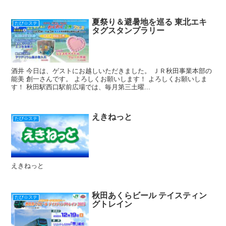
o
k
夏祭り＆避暑地を巡る 東北エキ
たび☆ステ
タグスタンプラリー
酒井 今日は、ゲストにお越しいただきました。 ＪＲ秋田事業本部の
能美 創一さんです。 よろしくお願いします！ よろしくお願いしま
す！ 秋田駅西口駅前広場では、毎月第三土曜...
えきねっと
たび☆ステ
えきねっと
秋田あくらビール テイスティン
たび☆ステ
グトレイン