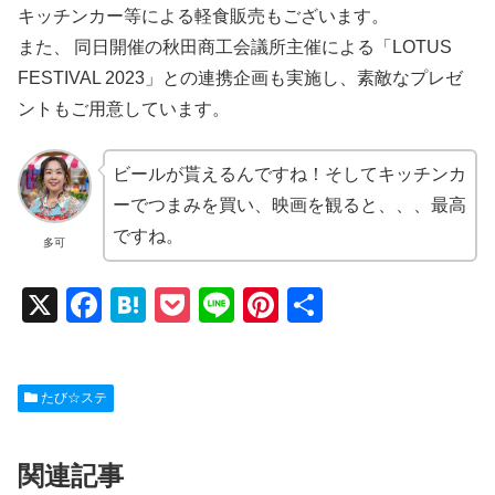
キッチンカー等による軽食販売もございます。
また、 同日開催の秋田商工会議所主催による「LOTUS
FESTIVAL 2023」との連携企画も実施し、素敵なプレゼ
ントもご用意しています。
ビールが貰えるんですね！そしてキッチンカ
ーでつまみを買い、映画を観ると、、、最高
ですね。
多可
X
F
H
P
Li
Pi
共
a
at
o
n
nt
有
c
e
ck
e
er
たび☆ステ
e
n
et
e
b
a
st
関連記事
o