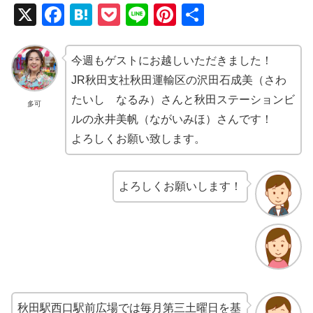
X
F
H
P
Li
Pi
共
a
at
o
n
nt
有
c
e
ck
e
er
今週もゲストにお越しいただきました！
e
n
et
e
JR秋田支社秋田運輸区の沢田石成美（さわ
b
a
st
たいし なるみ）さんと秋田ステーションビ
多可
ルの永井美帆（ながいみほ）さんです！
o
よろしくお願い致します。
o
k
よろしくお願いします！
秋田駅西口駅前広場では毎月第三土曜日を基