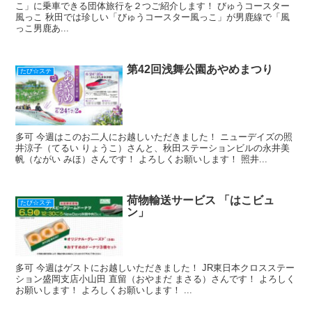
こ」に乗車できる団体旅行を２つご紹介します！ びゅうコースター
風っこ 秋田では珍しい「びゅうコースター風っこ」が男鹿線で「風
っこ男鹿あ...
第42回浅舞公園あやめまつり
たび☆ステ
多可 今週はこのお二人にお越しいただきました！ ニューデイズの照
井涼子（てるい りょうこ）さんと、秋田ステーションビルの永井美
帆（ながい みほ）さんです！ よろしくお願いします！ 照井...
荷物輸送サービス 「はこビュ
たび☆ステ
ン」
多可 今週はゲストにお越しいただきました！ JR東日本クロスステー
ション盛岡支店小山田 直留（おやまだ まさる）さんです！ よろしく
お願いします！ よろしくお願いします！ ...