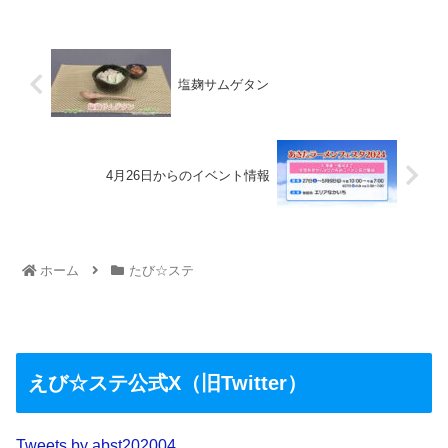
塩麹サムゲタン
4月26日からのイベント情報
ホーム
たび☆ステ
えび☆ステ公式X（旧Twitter）
Tweets by abst202004