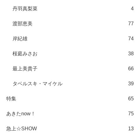
丹羽真梨菜
4
渡部恵美
77
岸紀雄
74
桜庭みさお
38
最上美貴子
66
タベルスキ・マイケル
39
特集
65
あきたnow！
75
急上☆SHOW
13