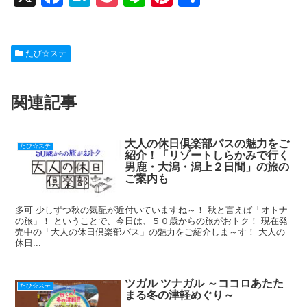
a
at
o
n
nt
有
c
e
ck
e
er
たび☆ステ
e
n
et
e
b
a
st
関連記事
o
o
k
大人の休日倶楽部パスの魅力をご
たび☆ステ
紹介！「リゾートしらかみで行く
男鹿・大潟・潟上２日間」の旅の
ご案内も
多可 少しずつ秋の気配が近付いていますね～！ 秋と言えば「オトナ
の旅」！ ということで、今日は、５０歳からの旅がおトク！ 現在発
売中の「大人の休日倶楽部パス」の魅力をご紹介しま～す！ 大人の
休日...
ツガル ツナガル ～ココロあたた
たび☆ステ
まる冬の津軽めぐり～