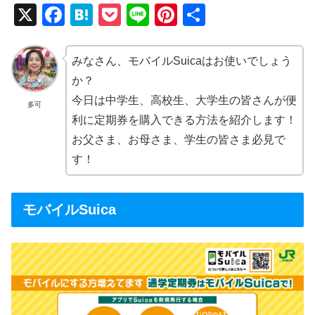
X
F
H
P
Li
Pi
共
a
at
o
n
nt
有
c
e
ck
e
er
みなさん、モバイルSuicaはお使いでしょう
e
n
et
e
か？
b
a
st
今日は中学生、高校生、大学生の皆さんが便
多可
利に定期券を購入できる方法を紹介します！
o
お父さま、お母さま、学生の皆さま必見で
o
す！
k
モバイルSuica